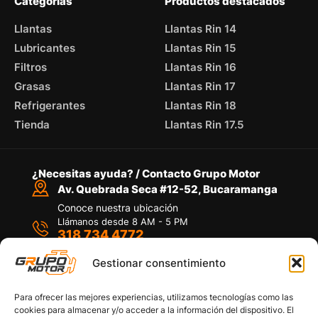
Categorías
Productos destacados
Llantas
Llantas Rin 14
Lubricantes
Llantas Rin 15
Filtros
Llantas Rin 16
Grasas
Llantas Rin 17
Refrigerantes
Llantas Rin 18
Tienda
Llantas Rin 17.5
¿Necesitas ayuda? / Contacto Grupo Motor
Av. Quebrada Seca #12-52, Bucaramanga
Conoce nuestra ubicación
Llámanos desde 8 AM - 5 PM
318 734 4772
Habla con nosotros
Por medio de WhatsApp
Gestionar consentimiento
Para ofrecer las mejores experiencias, utilizamos tecnologías como las
cookies para almacenar y/o acceder a la información del dispositivo. El