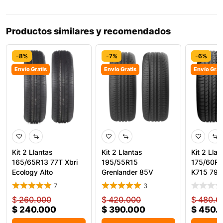
Productos similares y recomendados
-8%
-7%
-6%
Envío Gratis
Envío Gratis
Envío Grat
Kit 2 Llantas
Kit 2 Llantas
Kit 2 Llan
165/65R13 77T Xbri
195/55R15
175/60R1
Ecology Alto
Grenlander 85V
K715 79T
Rendimiento
KingPro One
7
3
$
260.000
$
420.000
$
480.0
$
240.000
$
390.000
$
450.