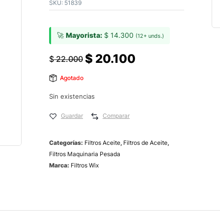
SKU:
51839
🚀
Mayorista:
$
14.300
(12+ unds.)
$
20.100
$
22.000
Agotado
Sin existencias
Guardar
Comparar
Categorías:
Filtros Aceite
,
Filtros de Aceite
,
Filtros Maquinaria Pesada
Marca:
Filtros Wix