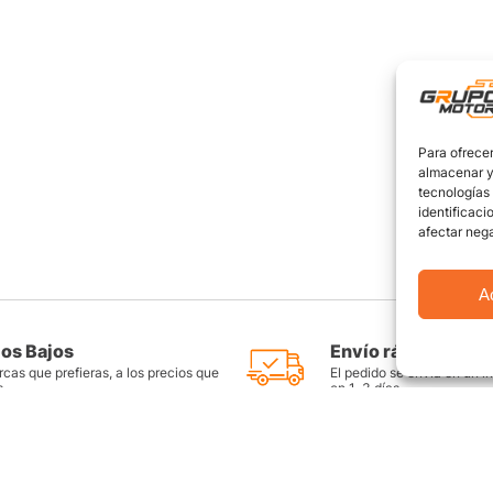
Para ofrecer
almacenar y/
tecnologías
identificaci
afectar nega
A
ios Bajos
Envío rápido y seg
cas que prefieras, a los precios que
El pedido se envía en un i
s
en 1-3 días