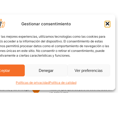
Gestionar consentimiento
 las mejores experiencias, utilizamos tecnologías como las cookies para
o acceder a la información del dispositivo. El consentimiento de estas
 nos permitirá procesar datos como el comportamiento de navegación o las
ones únicas en este sitio. No consentir o retirar el consentimiento, puede
tivamente a ciertas características y funciones.
ceptar
Denegar
Ver preferencias
Políticas de privacidad
Política de calidad
uro
Encuentra aquí
nstante, y se entrega
Todo lo que quieras para tu coche, todo en
un solo lugar