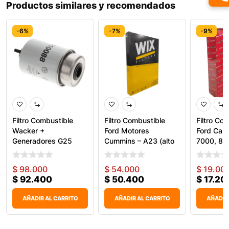
Productos similares y recomendados
-6%
-7%
-9%
Filtro Combustible
Filtro Combustible
Filtro Co
Wacker +
Ford Motores
Ford Carg
Generadores G25
Cummins – A23 (alto
7000, 80
WF10088 Wix
$
98.000
$
54.000
$
19.00
$
92.400
$
50.400
$
17.20
AÑADIR AL CARRITO
AÑADIR AL CARRITO
AÑADIR