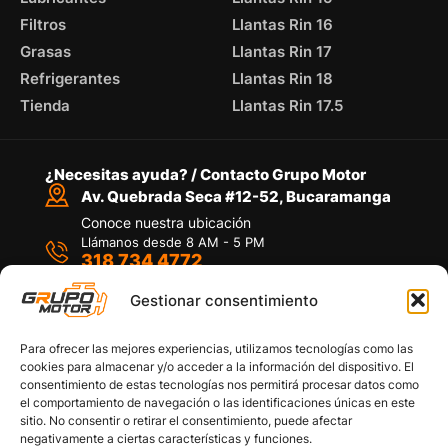
Filtros
Llantas Rin 16
Grasas
Llantas Rin 17
Refrigerantes
Llantas Rin 18
Tienda
Llantas Rin 17.5
¿Necesitas ayuda? / Contacto Grupo Motor
Av. Quebrada Seca #12-52, Bucaramanga
Conoce nuestra ubicación
Llámanos desde 8 AM - 5 PM
318 734 4772
Habla con nosotros
Por medio de WhatsApp
Gestionar consentimiento
Para ofrecer las mejores experiencias, utilizamos tecnologías como las
cookies para almacenar y/o acceder a la información del dispositivo. El
consentimiento de estas tecnologías nos permitirá procesar datos como
el comportamiento de navegación o las identificaciones únicas en este
sitio. No consentir o retirar el consentimiento, puede afectar
Políticas de privacidad
negativamente a ciertas características y funciones.
Política de devoluciones y/o reembolsos