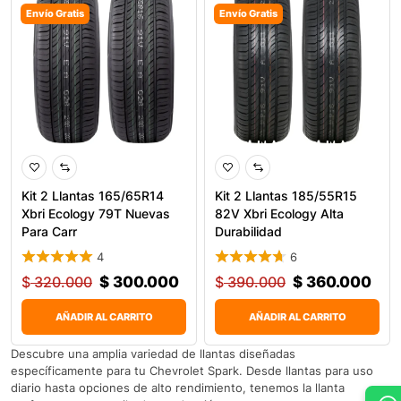
Envío Gratis
Envío Gratis
Kit 2 Llantas 165/65R14
Kit 2 Llantas 185/55R15
Xbri Ecology 79T Nuevas
82V Xbri Ecology Alta
Para Carr
Durabilidad
4
6
$
320.000
$
300.000
$
390.000
$
360.000
AÑADIR AL CARRITO
AÑADIR AL CARRITO
Descubre una amplia variedad de llantas diseñadas
específicamente para tu Chevrolet Spark. Desde llantas para uso
diario hasta opciones de alto rendimiento, tenemos la llanta