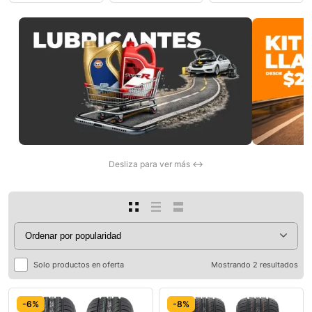
0
Desliza para ver más ↔
Solo productos en oferta
Mostrando 2 resultados
-6%
-8%