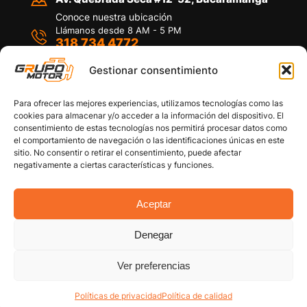
Conoce nuestra ubicación
Llámanos desde 8 AM - 5 PM
318 734 4772
Habla con nosotros
Por medio de WhatsApp
Gestionar consentimiento
Para ofrecer las mejores experiencias, utilizamos tecnologías como las
cookies para almacenar y/o acceder a la información del dispositivo. El
consentimiento de estas tecnologías nos permitirá procesar datos como
el comportamiento de navegación o las identificaciones únicas en este
sitio. No consentir o retirar el consentimiento, puede afectar
Políticas de privacidad
negativamente a ciertas características y funciones.
Política de devoluciones y/o reembolsos
Política de garantías
Política de calidad
Aceptar
Términos y Condiciones
Denegar
Copyright © 2026 Grupo Motor S.A.S. Todos los
Derechos Reservados
Ver preferencias
Políticas de privacidad
Política de calidad
Cuenta
Categorías
Filtro Carro
Filtro
Arriba