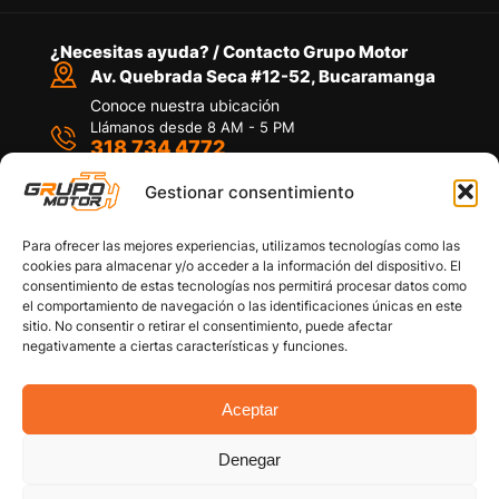
¿Necesitas ayuda? / Contacto Grupo Motor
Av. Quebrada Seca #12-52, Bucaramanga
Conoce nuestra ubicación
Llámanos desde 8 AM - 5 PM
318 734 4772
Habla con nosotros
Por medio de WhatsApp
Gestionar consentimiento
Para ofrecer las mejores experiencias, utilizamos tecnologías como las
cookies para almacenar y/o acceder a la información del dispositivo. El
consentimiento de estas tecnologías nos permitirá procesar datos como
el comportamiento de navegación o las identificaciones únicas en este
sitio. No consentir o retirar el consentimiento, puede afectar
Políticas de privacidad
negativamente a ciertas características y funciones.
Política de devoluciones y/o reembolsos
Política de garantías
Política de calidad
Aceptar
Términos y Condiciones
Denegar
Copyright © 2026 Grupo Motor S.A.S. Todos los
Derechos Reservados