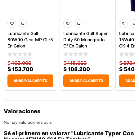
Lubricante Gulf
Lubricante Gulf Super
Lubricant
80W90 Gear MP GL-5
Duty 50 Monogrado
15W40 S
En Galon
Cf En Galon
CK-4 En 
$
163.000
$
115.000
$
573.0
$
153.700
$
108.200
$
540.
AÑADIR AL CARRITO
AÑADIR AL CARRITO
AÑADIR
Valoraciones
No hay valoraciones aún.
Sé el primero en valorar “Lubricante Typer Con