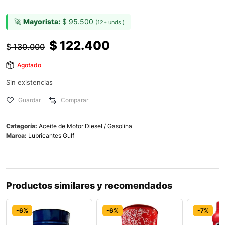
🚀
Mayorista:
$
95.500
(12+ unds.)
$
122.400
$
130.000
Agotado
Sin existencias
Guardar
Comparar
Categoría:
Aceite de Motor Diesel / Gasolina
Marca:
Lubricantes Gulf
Productos similares y recomendados
-6%
-6%
-7%