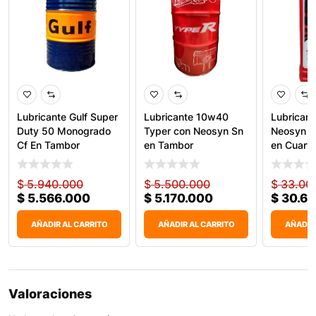
Lubricante Gulf Super
Lubricante 10w40
Lubricant
Duty 50 Monogrado
Typer con Neosyn Sn
Neosyn 
Cf En Tambor
en Tambor
en Cuarto
$
5.940.000
$
5.500.000
$
33.00
$
5.566.000
$
5.170.000
$
30.6
AÑADIR AL CARRITO
AÑADIR AL CARRITO
AÑADIR
Valoraciones