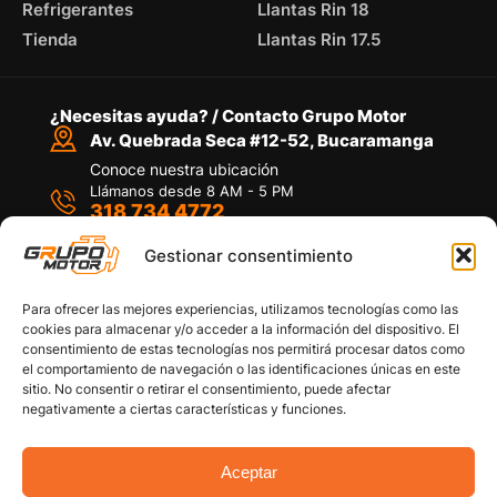
Refrigerantes
Llantas Rin 18
Tienda
Llantas Rin 17.5
¿Necesitas ayuda? / Contacto Grupo Motor
Av. Quebrada Seca #12-52, Bucaramanga
Conoce nuestra ubicación
Llámanos desde 8 AM - 5 PM
318 734 4772
Habla con nosotros
Por medio de WhatsApp
Gestionar consentimiento
Para ofrecer las mejores experiencias, utilizamos tecnologías como las
cookies para almacenar y/o acceder a la información del dispositivo. El
consentimiento de estas tecnologías nos permitirá procesar datos como
el comportamiento de navegación o las identificaciones únicas en este
sitio. No consentir o retirar el consentimiento, puede afectar
Políticas de privacidad
negativamente a ciertas características y funciones.
Política de devoluciones y/o reembolsos
Política de garantías
Política de calidad
Aceptar
Términos y Condiciones