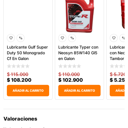
Lubricante Gulf Super
Lubricante Typer con
Lubricant
Duty 50 Monogrado
Neosyn 85W140 Gl5
con Neos
Cf En Galon
en Galon
Tambor
$
115.000
$
110.000
$
5.720
$
108.200
$
102.900
$
5.258
AÑADIR AL CARRITO
AÑADIR AL CARRITO
AÑADIR
Valoraciones