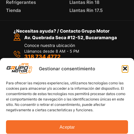
Refrigerantes
Llantas Rin 18
Tienda
Llantas Rin 17.5
¿Necesitas ayuda? / Contacto Grupo Motor
Av. Quebrada Seca #12-52, Bucaramanga
Conoce nuestra ubicación
Llámanos desde 8 AM - 5 PM
318 734 4772
Habla con nosotros
Por medio de WhatsApp
Gestionar consentimiento
Para ofrecer las mejores experiencias, utilizamos tecnologías como las
cookies para almacenar y/o acceder a la información del dispositivo. El
consentimiento de estas tecnologías nos permitirá procesar datos como
el comportamiento de navegación o las identificaciones únicas en este
sitio. No consentir o retirar el consentimiento, puede afectar
Políticas de privacidad
negativamente a ciertas características y funciones.
Política de devoluciones y/o reembolsos
Política de garantías
Política de calidad
Aceptar
Términos y Condiciones