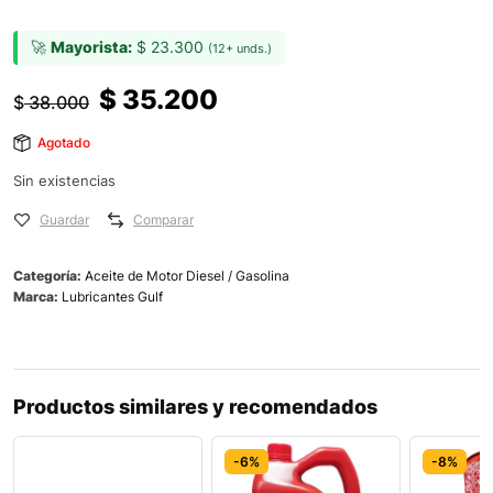
🚀
Mayorista:
$
23.300
(12+ unds.)
$
35.200
$
38.000
Agotado
Sin existencias
Guardar
Comparar
Categoría:
Aceite de Motor Diesel / Gasolina
Marca:
Lubricantes Gulf
Productos similares y recomendados
-6%
-6%
-8%