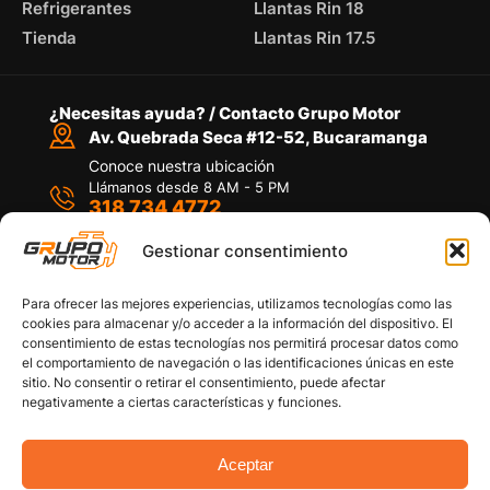
Refrigerantes
Llantas Rin 18
Tienda
Llantas Rin 17.5
¿Necesitas ayuda? / Contacto Grupo Motor
Av. Quebrada Seca #12-52, Bucaramanga
Conoce nuestra ubicación
Llámanos desde 8 AM - 5 PM
318 734 4772
Habla con nosotros
Por medio de WhatsApp
Gestionar consentimiento
Para ofrecer las mejores experiencias, utilizamos tecnologías como las
cookies para almacenar y/o acceder a la información del dispositivo. El
consentimiento de estas tecnologías nos permitirá procesar datos como
el comportamiento de navegación o las identificaciones únicas en este
sitio. No consentir o retirar el consentimiento, puede afectar
Políticas de privacidad
negativamente a ciertas características y funciones.
Política de devoluciones y/o reembolsos
Política de garantías
Política de calidad
Aceptar
Términos y Condiciones