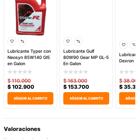
Lubricante Typer con
Lubricante Gulf
Lubricant
Neosyn 85W140 Gl5
80W90 Gear MP GL-5
Dexron II
en Galon
En Galon
$
110.000
$
163.000
$
38.00
$
102.900
$
153.700
$
35.3
AÑADIR AL CARRITO
AÑADIR AL CARRITO
AÑADIR
Valoraciones