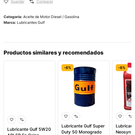
Guardar
Comparar
Categoría:
Aceite de Motor Diesel / Gasolina
Marca:
Lubricantes Gulf
Productos similares y recomendados
-6%
-6%
-6%
Lubricante Gulf Super
Lubricant
Lubricante Gulf 5W20
Duty 50 Monogrado
Neosyn 