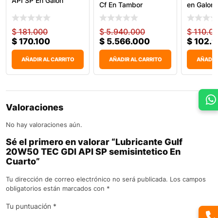
API SP En Galon
Cf En Tambor
en Galon
$
181.000
$
5.940.000
$
110.0
$
170.100
$
5.566.000
$
102.
AÑADIR AL CARRITO
AÑADIR AL CARRITO
AÑADIR
Valoraciones
No hay valoraciones aún.
Sé el primero en valorar “Lubricante Gulf
20W50 TEC GDI API SP semisintetico En
Cuarto”
Tu dirección de correo electrónico no será publicada.
Los campos
obligatorios están marcados con
*
Tu puntuación
*