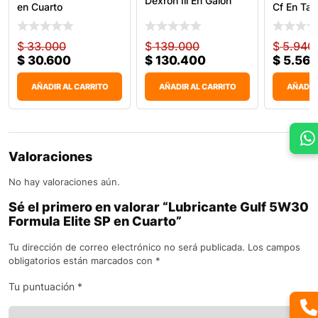
Dexron Iii En Galón
en Cuarto
Cf En Ta
$
33.000
$
139.000
$
5.940
$
30.600
$
130.400
$
5.566
AÑADIR AL CARRITO
AÑADIR AL CARRITO
AÑADIR
Valoraciones
No hay valoraciones aún.
Sé el primero en valorar “Lubricante Gulf 5W30
Formula Elite SP en Cuarto”
Tu dirección de correo electrónico no será publicada.
Los campos
obligatorios están marcados con
*
Tu puntuación
*