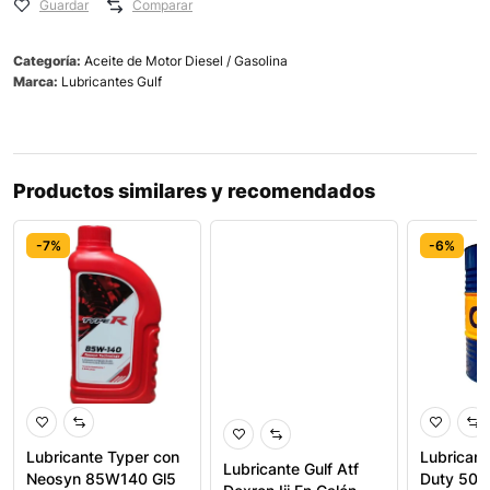
Guardar
Comparar
Categoría:
Aceite de Motor Diesel / Gasolina
Marca:
Lubricantes Gulf
Productos similares y recomendados
-7%
-6%
-6%
Lubricante Typer con
Lubricant
Lubricante Gulf Atf
Neosyn 85W140 Gl5
Duty 50 