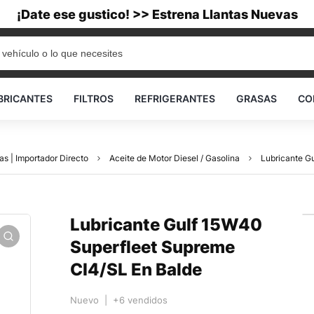
¡Date ese gustico! >> Estrena Llantas Nuevas
BRICANTES
FILTROS
REFRIGERANTES
GRASAS
CO
as | Importador Directo
Aceite de Motor Diesel / Gasolina
Lubricante G
Lubricante Gulf 15W40
Superfleet Supreme
CI4/SL En Balde
Nuevo | +6 vendidos