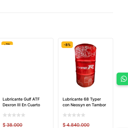
-7%
-8%
Lubricante Gulf ATF
Lubricante 68 Typer
Dexron III En Cuarto
con Neosyn en Tambor
$
38.000
$
4.840.000