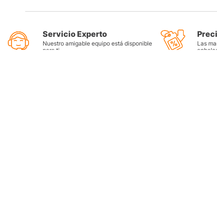
Servicio Experto
Prec
Nuestro amigable equipo está disponible
Las mar
para ti
anhela
Categorí
Llantas
Lubricant
Filtros
Grasas
Refrigera
Tienda