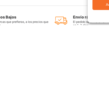
A
ios Bajos
Envío rápido y seg
cas que prefieras, a los precios que
El pedido se envía en un i
s
en 1-3 días
as
Productos destacados
FAQ
Llantas Rin 14
Preguntas Fr
es
Llantas Rin 15
Contáctate c
Llantas Rin 16
Sitemap
Llantas Rin 17
ntes
Llantas Rin 18
Llantas Rin 17.5