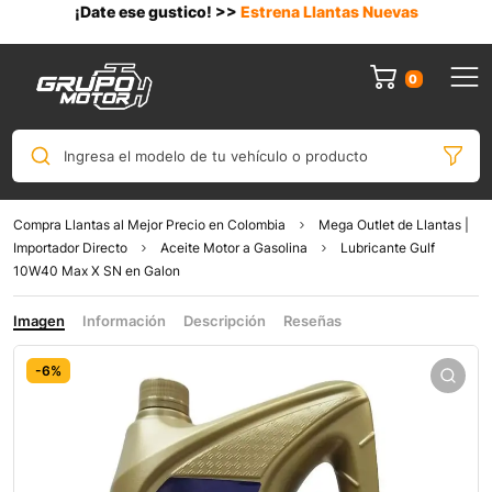
¡Date ese gustico! >>
Estrena Llantas Nuevas
0
Ingresa el modelo de tu vehículo o producto
Compra Llantas al Mejor Precio en Colombia
Mega Outlet de Llantas |
Importador Directo
Aceite Motor a Gasolina
Lubricante Gulf
10W40 Max X SN en Galon
Imagen
Información
Descripción
Reseñas
-6%