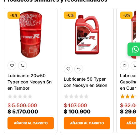
-6%
-6%
-8%
Lubricante 20w50
Lubrican
Lubricante 50 Typer
Typer con Neosyn Sn
Gasolina 
con Neosyn en Galon
en Tambor
en Cuarto
$
5.500.000
$
107.000
$
32.00
$
5.170.000
$
100.900
$
29.6
AÑADIR AL CARRITO
AÑADIR AL CARRITO
AÑADIR