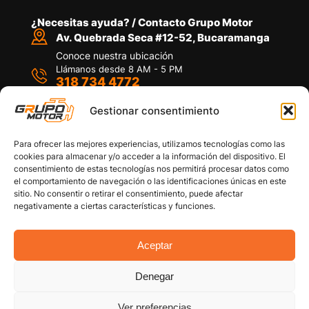
¿Necesitas ayuda? / Contacto Grupo Motor
Av. Quebrada Seca #12-52, Bucaramanga
Conoce nuestra ubicación
Llámanos desde 8 AM - 5 PM
318 734 4772
Habla con nosotros
Por medio de WhatsApp
Gestionar consentimiento
Para ofrecer las mejores experiencias, utilizamos tecnologías como las
cookies para almacenar y/o acceder a la información del dispositivo. El
consentimiento de estas tecnologías nos permitirá procesar datos como
el comportamiento de navegación o las identificaciones únicas en este
sitio. No consentir o retirar el consentimiento, puede afectar
Políticas de privacidad
negativamente a ciertas características y funciones.
Política de devoluciones y/o reembolsos
Política de garantías
Política de calidad
Aceptar
Términos y Condiciones
Denegar
Copyright © 2026 Grupo Motor S.A.S. Todos los
Derechos Reservados
Ver preferencias