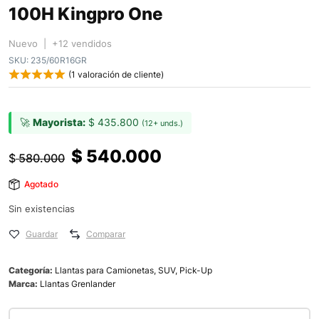
100H Kingpro One
Nuevo | +12 vendidos
SKU:
235/60R16GR
(
1
valoración de cliente)
🚀
Mayorista:
$
435.800
(12+ unds.)
$
540.000
$
580.000
Agotado
Sin existencias
Guardar
Comparar
Categoría:
Llantas para Camionetas, SUV, Pick-Up
Marca:
Llantas Grenlander