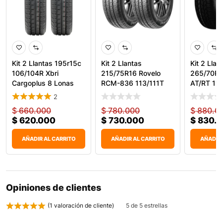
Kit 2 Llantas 195r15c
Kit 2 Llantas
Kit 2 Llan
106/104R Xbri
215/75R16 Rovelo
265/70R16
Cargoplus 8 Lonas
RCM-836 113/111T
AT/RT 11
Car
2
$
660.000
$
780.000
$
880.0
$
620.000
$
730.000
$
830.
AÑADIR AL CARRITO
AÑADIR AL CARRITO
AÑADIR
Opiniones de clientes
(
1
valoración de cliente)
5 de 5 estrellas