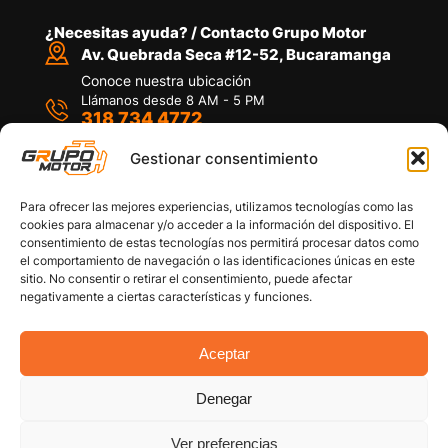
¿Necesitas ayuda? / Contacto Grupo Motor
Av. Quebrada Seca #12-52, Bucaramanga
Conoce nuestra ubicación
Llámanos desde 8 AM - 5 PM
318 734 4772
Habla con nosotros
Por medio de WhatsApp
Gestionar consentimiento
Para ofrecer las mejores experiencias, utilizamos tecnologías como las
cookies para almacenar y/o acceder a la información del dispositivo. El
consentimiento de estas tecnologías nos permitirá procesar datos como
el comportamiento de navegación o las identificaciones únicas en este
sitio. No consentir o retirar el consentimiento, puede afectar
Políticas de privacidad
negativamente a ciertas características y funciones.
Política de devoluciones y/o reembolsos
Política de garantías
Política de calidad
Aceptar
Términos y Condiciones
Denegar
Copyright © 2026 Grupo Motor S.A.S. Todos los
Derechos Reservados
Ver preferencias