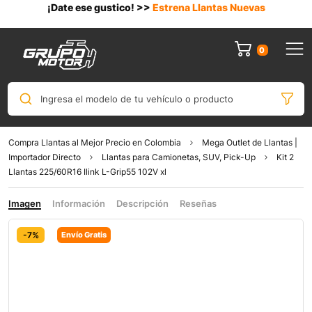
¡Date ese gustico! >>
Estrena Llantas Nuevas
0
Ingresa el modelo de tu vehículo o producto
Compra Llantas al Mejor Precio en Colombia
Mega Outlet de Llantas |
Importador Directo
Llantas para Camionetas, SUV, Pick-Up
Kit 2
Llantas 225/60R16 Ilink L-Grip55 102V xl
Imagen
Información
Descripción
Reseñas
-7%
Envío Gratis