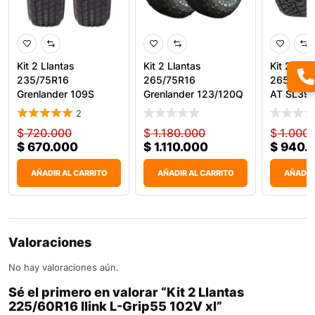
Kit 2 Llantas
Kit 2 Llantas
Kit 2 Llan
235/75R16
265/75R16
265/70R1
Grenlander 109S
Grenlander 123/120Q
AT SL39
Maga A/T One
Predator M/T
2
$
720.000
$
1.180.000
$
1.000.
$
670.000
$
1.110.000
$
940.
AÑADIR AL CARRITO
AÑADIR AL CARRITO
AÑADIR
Valoraciones
No hay valoraciones aún.
Sé el primero en valorar “Kit 2 Llantas
225/60R16 Ilink L-Grip55 102V xl”