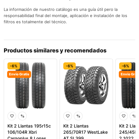
La información de nuestro catálogo es una guía útil pero la
responsabilidad final del montaje, aplicación e instalación de los
filtros es totalmente del técnico.
Productos similares y recomendados
-6%
-6%
-6%
Envío Gratis
Envío Grat
Kit 2 Llantas 195r15c
Kit 2 Llantas
Kit 2 Llan
106/104R Xbri
265/70R17 WestLake
245/45R1
Cargoplus 8 Lonas
AT SL399
2 1022 X