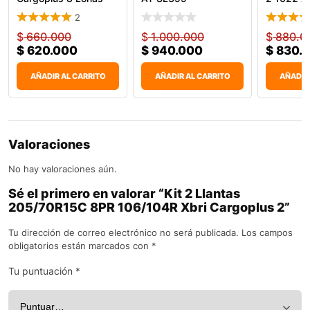
Car
2
$
660.000
$
1.000.000
$
880.0
$
620.000
$
940.000
$
830.
AÑADIR AL CARRITO
AÑADIR AL CARRITO
AÑADIR
Valoraciones
No hay valoraciones aún.
Sé el primero en valorar “Kit 2 Llantas
205/70R15C 8PR 106/104R Xbri Cargoplus 2”
Tu dirección de correo electrónico no será publicada.
Los campos
obligatorios están marcados con
*
Tu puntuación
*