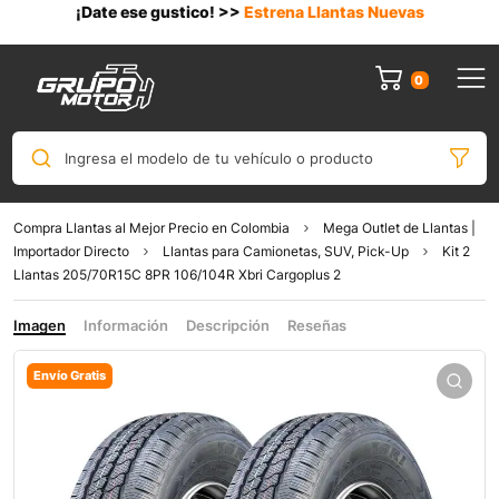
¡Date ese gustico! >>
Estrena Llantas Nuevas
0
Ingresa el modelo de tu vehículo o producto
Compra Llantas al Mejor Precio en Colombia
Mega Outlet de Llantas |
Importador Directo
Llantas para Camionetas, SUV, Pick-Up
Kit 2
Llantas 205/70R15C 8PR 106/104R Xbri Cargoplus 2
Imagen
Información
Descripción
Reseñas
Envío Gratis