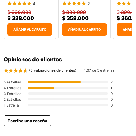
One 82V Carro
Durabilid
4
2
$
360.000
$
380.000
$
390.0
$
338.000
$
358.000
$
360.
AÑADIR AL CARRITO
AÑADIR AL CARRITO
AÑADIR
Opiniones de clientes
(
3
valoraciones de clientes)
4.67 de 5 estrellas
5 estrellas
2
4 Estrellas
1
3 Estrellas
0
2 Estrellas
0
1 Estrella
0
Escribe una reseña