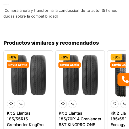
—-
¡Compra ahora y transforma la conducción de tu auto! Si tienes
dudas sobre la compatibilidad!
Productos similares y recomendados
-6%
-6%
-8%
Envío Gratis
Envío Gratis
Envío Grat
Kit 2 Llantas
Kit 2 Llantas
Kit 2 Llan
185/55R15
185/70R14 Grenlander
185/55R1
Grenlander KingPro
88T KINGPRO ONE
Ecology A