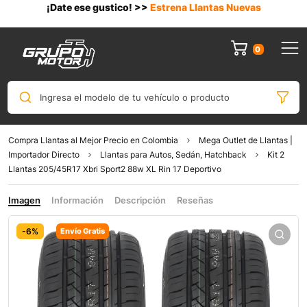
¡Date ese gustico! >>
Estrena Llantas Nuevas
0
Ingresa el modelo de tu vehículo o producto
Compra Llantas al Mejor Precio en Colombia
Mega Outlet de Llantas |
Importador Directo
Llantas para Autos, Sedán, Hatchback
Kit 2
Llantas 205/45R17 Xbri Sport2 88w XL Rin 17 Deportivo
Imagen
Información
Descripción
Reseñas
-6%
Envío Gratis