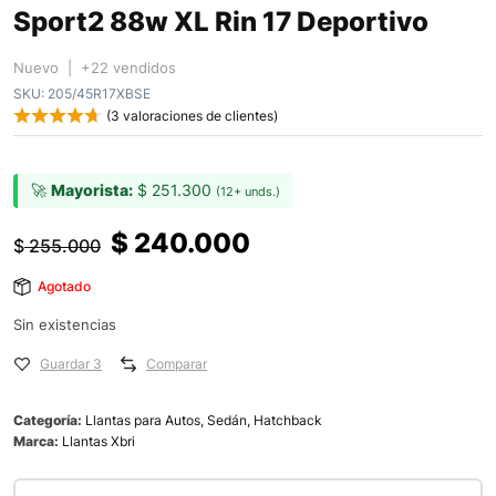
Sport2 88w XL Rin 17 Deportivo
Nuevo | +22 vendidos
SKU:
205/45R17XBSE
(
3
valoraciones de clientes)
🚀
Mayorista:
$
251.300
(12+ unds.)
$
240.000
$
255.000
Agotado
Sin existencias
Guardar 3
Comparar
Categoría:
Llantas para Autos, Sedán, Hatchback
Marca:
Llantas Xbri