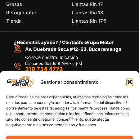
Grasas
Llantas Rin 17
Refrigerantes
Llantas Rin 18
Tienda
Llantas Rin 17.5
¿Necesitas ayuda? / Contacto Grupo Motor
Av. Quebrada Seca #12-52, Bucaramanga
Conoce nuestra ubicación
Llámanos desde 8 AM - 5 PM
318 734 4772
Habla con nosotros
Por medio de WhatsApp
Gestionar consentimiento
Para ofrecer las mejores experiencias, utilizamos tecnologías como las
cookies para almacenar y/o acceder a la información del dispositivo. El
consentimiento de estas tecnologías nos permitirá procesar datos como
el comportamiento de navegación o las identificaciones únicas en este
sitio. No consentir o retirar el consentimiento, puede afectar
Políticas de privacidad
negativamente a ciertas características y funciones.
Política de devoluciones y/o reembolsos
Política de garantías
Política de calidad