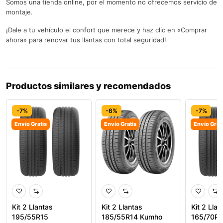
Somos una tienda online, por el momento no ofrecemos servicio de
montaje.
¡Dale a tu vehículo el confort que merece y haz clic en «Comprar
ahora» para renovar tus llantas con total seguridad!
Productos similares y recomendados
-7%
-6%
-7%
Envío Gratis
Envío Gratis
Envío Grat
Kit 2 Llantas
Kit 2 Llantas
Kit 2 Llan
195/55R15
185/55R14 Kumho
165/70R1