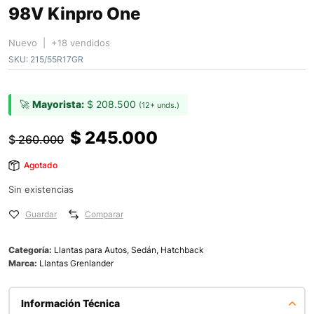
98V Kinpro One
Nuevo | +18 vendidos
SKU:
215/55R17GR
🚀
Mayorista:
$
208.500
(12+ unds.)
$
245.000
$
260.000
Agotado
Sin existencias
Guardar
Comparar
Categoría:
Llantas para Autos, Sedán, Hatchback
Marca:
Llantas Grenlander
Información Técnica