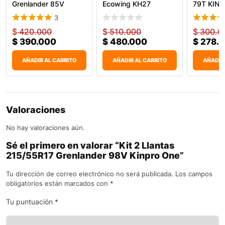
Grenlander 85V
Ecowing KH27
79T KIN
KingPro One
3
$
420.000
$
510.000
$
300.0
$
390.000
$
480.000
$
278.
AÑADIR AL CARRITO
AÑADIR AL CARRITO
AÑADIR
Valoraciones
No hay valoraciones aún.
Sé el primero en valorar “Kit 2 Llantas
215/55R17 Grenlander 98V Kinpro One”
Tu dirección de correo electrónico no será publicada.
Los campos
obligatorios están marcados con
*
Tu puntuación
*