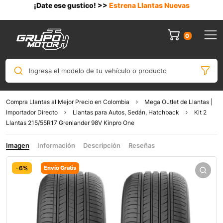
¡Date ese gustico! >>
Estrena Llantas Nuevas
0
Ingresa el modelo de tu vehículo o producto
Compra Llantas al Mejor Precio en Colombia
Mega Outlet de Llantas |
Importador Directo
Llantas para Autos, Sedán, Hatchback
Kit 2
Llantas 215/55R17 Grenlander 98V Kinpro One
Imagen
Información
Descripción
Reseñas
-6%
Envío Gratis