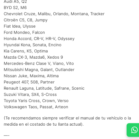
Audi A5, Q2
BYD S2, M6
Chevrolet Cruze, Malibu, Orlando, Montana, Tracker
Citroën C5, C8, Jumpy
Fiat Idea, Ulysse
Ford Mondeo, Falcon
Honda Accord, CR-V, HR-V, Odyssey
Hyundai Kona, Sonata, Encino
Kia Carens, K5, Optima
Mazda CX-3, Mazda6, Xedos 9
Mercedes-Benz Clase V, Viano, Vito
Mitsubishi Magna, Galant, Outlander
Nissan Juke, Maxima, Altima
Peugeot 407, 508, Partner
Renault Laguna, Latitude, Safrane, Scenic
Suzuki Vitara, SX4, S-Cross
Toyota Yaris Cross, Crown, Verso
Volkswagen Taos, Passat, Arteon
(Te recomendamos siempre verificar el manual de tu vehículo o la
medida en el costado de tu llanta actual).
—-