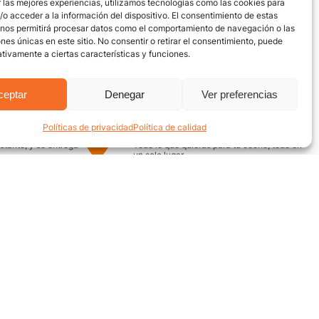
 las mejores experiencias, utilizamos tecnologías como las cookies para
o acceder a la información del dispositivo. El consentimiento de estas
 nos permitirá procesar datos como el comportamiento de navegación o las
ones únicas en este sitio. No consentir o retirar el consentimiento, puede
tivamente a ciertas características y funciones.
ceptar
Denegar
Ver preferencias
Políticas de privacidad
Política de calidad
uro
Encuentra aquí
nstante, y se entrega
Todo lo que quieras para tu coche, todo en
un solo lugar
¿Necesitas ayuda? / Contacto
Grupo Motor
ecuentes
Av. Quebrada Seca #12-52,
Bucaramanga
on nosotros
Conoce nuestra ubicación
Llámanos desde 8 AM - 5 PM