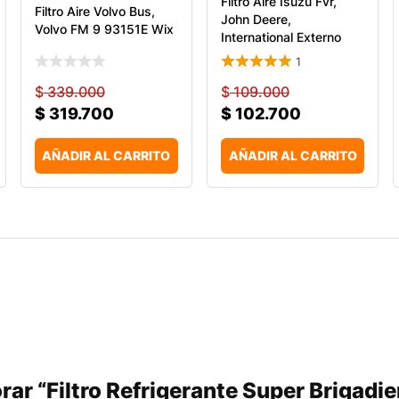
Filtro Aire Isuzu Fvr,
Filtro Aire Volvo Bus,
John Deere,
Volvo FM 9 93151E Wix
International Externo
1
$
339.000
$
109.000
$
319.700
$
102.700
AÑADIR AL CARRITO
AÑADIR AL CARRITO
orar “Filtro Refrigerante Super Briga