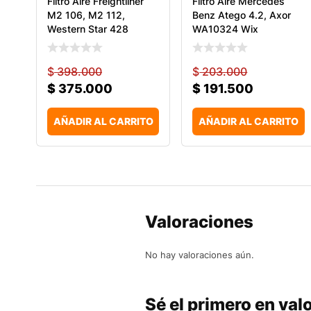
Filtro Aire Freightliner
Filtro Aire Mercedes
M2 106, M2 112,
Benz Atego 4.2, Axor
Western Star 428
WA10324 Wix
$
398.000
$
203.000
$
375.000
$
191.500
AÑADIR AL CARRITO
AÑADIR AL CARRITO
Valoraciones
No hay valoraciones aún.
Sé el primero en val