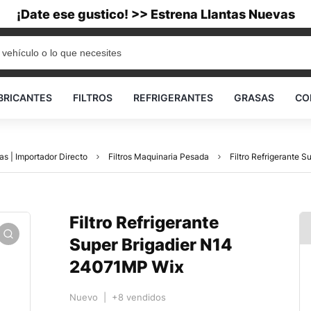
¡Date ese gustico! >> Estrena Llantas Nuevas
BRICANTES
FILTROS
REFRIGERANTES
GRASAS
CO
as | Importador Directo
Filtros Maquinaria Pesada
Filtro Refrigerante 
Filtro Refrigerante
Super Brigadier N14
24071MP Wix
Nuevo | +8 vendidos