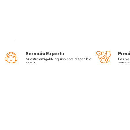
Servicio Experto
Prec
Nuestro amigable equipo está disponible
Las mar
para ti
anhela
Categorí
Llantas
Lubricant
Filtros