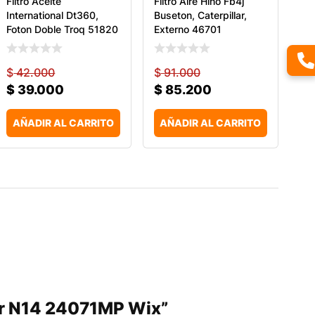
Filtro Aceite
Filtro Aire Hino Fb4j
International Dt360,
Buseton, Caterpillar,
Foton Doble Troq 51820
Externo 46701
$
42.000
$
91.000
$
39.000
$
85.200
AÑADIR AL CARRITO
AÑADIR AL CARRITO
dier N14 24071MP Wix”