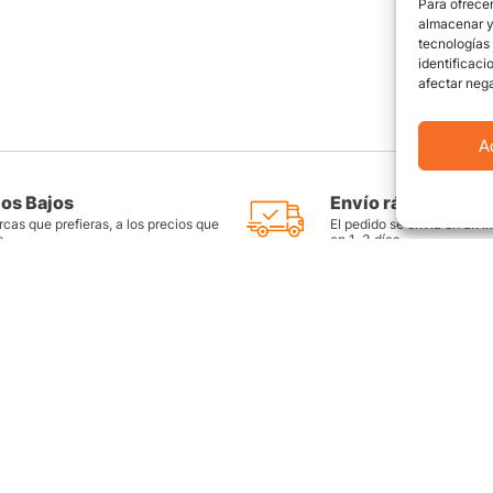
Para ofrecer
almacenar y/
tecnologías
identificaci
afectar nega
A
ios Bajos
Envío rápido y seg
cas que prefieras, a los precios que
El pedido se envía en un i
s
en 1-3 días
as
Productos destacados
FAQ
Llantas Rin 14
Preguntas Fr
es
Llantas Rin 15
Contáctate c
Llantas Rin 16
Sitemap