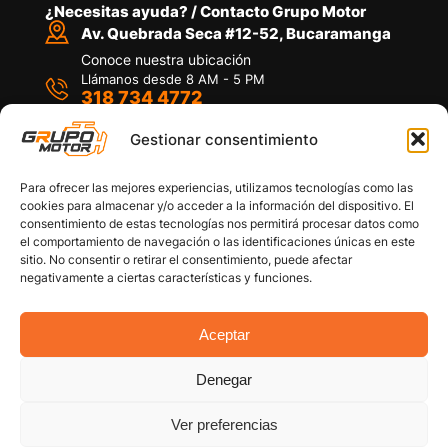
¿Necesitas ayuda? / Contacto Grupo Motor
Av. Quebrada Seca #12-52, Bucaramanga
Conoce nuestra ubicación
Llámanos desde 8 AM - 5 PM
318 734 4772
Habla con nosotros
Por medio de WhatsApp
Gestionar consentimiento
Para ofrecer las mejores experiencias, utilizamos tecnologías como las
cookies para almacenar y/o acceder a la información del dispositivo. El
consentimiento de estas tecnologías nos permitirá procesar datos como
el comportamiento de navegación o las identificaciones únicas en este
sitio. No consentir o retirar el consentimiento, puede afectar
Políticas de privacidad
negativamente a ciertas características y funciones.
Política de devoluciones y/o reembolsos
Política de garantías
Política de calidad
Aceptar
Términos y Condiciones
Denegar
Copyright © 2026 Grupo Motor S.A.S. Todos los
Derechos Reservados
Ver preferencias