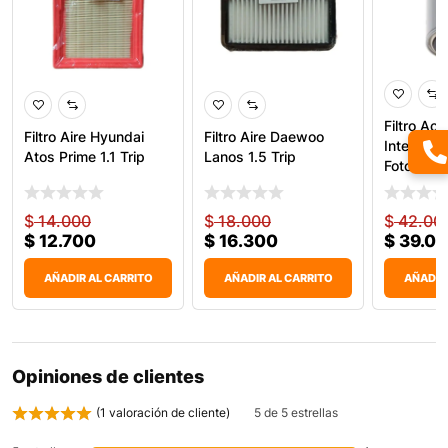
Filtro Ace
Filtro Aire Hyundai
Filtro Aire Daewoo
Internati
Atos Prime 1.1 Trip
Lanos 1.5 Trip
Foton Dob
51820
$
14.000
$
18.000
$
42.00
$
12.700
$
16.300
$
39.0
AÑADIR AL CARRITO
AÑADIR AL CARRITO
AÑADIR
Opiniones de clientes
(
1
valoración de cliente)
5 de 5 estrellas