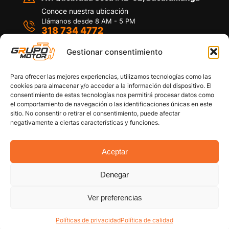
Conoce nuestra ubicación
Llámanos desde 8 AM - 5 PM
318 734 4772
Habla con nosotros
Por medio de WhatsApp
Gestionar consentimiento
Para ofrecer las mejores experiencias, utilizamos tecnologías como las
cookies para almacenar y/o acceder a la información del dispositivo. El
consentimiento de estas tecnologías nos permitirá procesar datos como
el comportamiento de navegación o las identificaciones únicas en este
sitio. No consentir o retirar el consentimiento, puede afectar
Políticas de privacidad
negativamente a ciertas características y funciones.
Política de devoluciones y/o reembolsos
Política de garantías
Política de calidad
Aceptar
Términos y Condiciones
Denegar
Copyright © 2026 Grupo Motor S.A.S. Todos los
Derechos Reservados
Ver preferencias
Políticas de privacidad
Política de calidad
Cuenta
Categorías
Filtro Carro
Buscar
Arriba