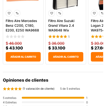
Filtro Aire Mercedes
Filtro Aire Suzuki
Filtro Air
Benz C200, C180,
Grand Vitara 2.4
Logan 20
E200, E250 WA9668
WA9648 Wix
WA9754 
W
1
$
46.000
$
36.000
$
30.00
$
43.100
$
33.100
$
27.60
AÑADIR AL CARRITO
AÑADIR AL CARRITO
AÑADIR
Opiniones de clientes
(
1
valoración de cliente)
5 de 5 estrellas
5 estrellas
1
4 Estrellas
0