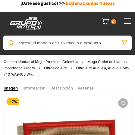
¡Date ese gustico! >>
Estrena Llantas Nuevas
0
Ingresa el modelo de tu vehículo o producto
Compra Llantas al Mejor Precio en Colombia
Mega Outlet de Llantas |
Importador Directo
Filtros de Aire
Filtro Aire Audi A4, Audi 6, BMW
740 WA9405 Wix
Imagen
Información
Descripción
Reseñas
-7%