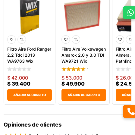
Filtro Aire Ford Ranger
Filtro Aire Volkswagen
Filtro Air
2.2 Tdci 2013
Amarok 2.0 y 3.0 TDI
Almera, N
WA9763 Wix
WA9721 Wix
Pathfinde
Vita
1
$
42.000
$
53.000
$
26.00
$
39.400
$
49.900
$
24.5
AÑADIR AL CARRITO
AÑADIR AL CARRITO
AÑADIR
Opiniones de clientes