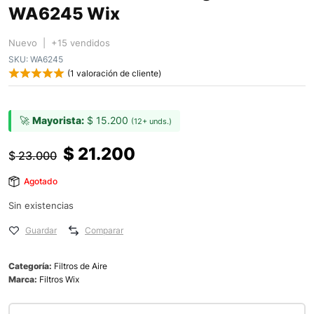
WA6245 Wix
Nuevo | +15 vendidos
SKU:
WA6245
(
1
valoración de cliente)
🚀
Mayorista:
$
15.200
(12+ unds.)
$
21.200
$
23.000
Agotado
Sin existencias
Guardar
Comparar
Categoría:
Filtros de Aire
Marca:
Filtros Wix