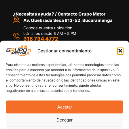
¿Necesitas ayuda? / Contacto Grupo Motor
Av. Quebrada Seca #12-52, Bucaramanga
Conoce nuestra ubicación
Llámanos desde 8 AM - 5 PM
318 734 4772
Habla con nosotros
Por medio de WhatsApp
Gestionar consentimiento
Para ofrecer las mejores experiencias, utilizamos tecnologías como las
cookies para almacenar y/o acceder a la información del dispositivo. El
consentimiento de estas tecnologías nos permitirá procesar datos como
el comportamiento de navegación o las identificaciones únicas en este
sitio. No consentir o retirar el consentimiento, puede afectar
Políticas de privacidad
negativamente a ciertas características y funciones.
Política de devoluciones y/o reembolsos
Política de garantías
Política de calidad
Aceptar
Términos y Condiciones
Denegar
Copyright © 2026 Grupo Motor S.A.S. Todos los
Derechos Reservados