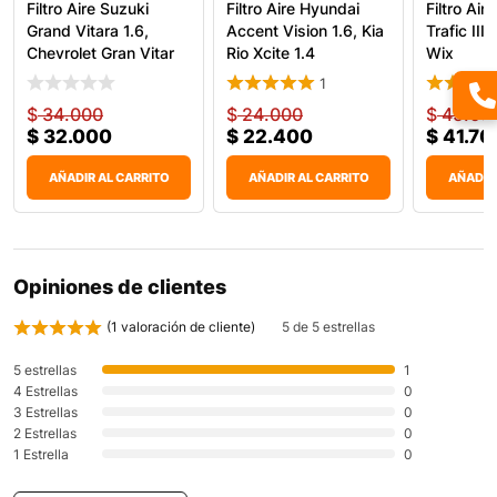
Filtro Aire Suzuki
Filtro Aire Hyundai
Filtro Air
Grand Vitara 1.6,
Accent Vision 1.6, Kia
Trafic II
Chevrolet Gran Vitar
Rio Xcite 1.4
Wix
1
$
34.000
$
24.000
$
45.00
$
32.000
$
22.400
$
41.70
AÑADIR AL CARRITO
AÑADIR AL CARRITO
AÑADIR
Opiniones de clientes
(
1
valoración de cliente)
5 de 5 estrellas
5 estrellas
1
4 Estrellas
0
3 Estrellas
0
2 Estrellas
0
1 Estrella
0