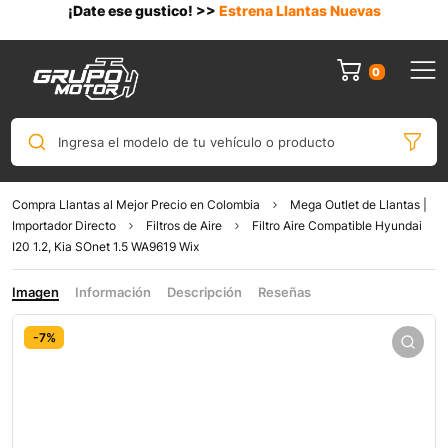
¡Date ese gustico! >>
Estrena Llantas Nuevas
0
Ingresa el modelo de tu vehículo o producto
Compra Llantas al Mejor Precio en Colombia
Mega Outlet de Llantas |
Importador Directo
Filtros de Aire
Filtro Aire Compatible Hyundai
I20 1.2, Kia SOnet 1.5 WA9619 Wix
Imagen
Información
Descripción
Reseñas
-7%