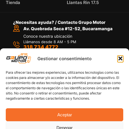
Tienda
Llantas Rin 17.5
¿Necesitas ayuda? / Contacto Grupo Motor
Av. Quebrada Seca #12-52, Bucaramanga
Conoce nuestra ubicación
Llámanos desde 8 AM - 5 PM
318 734 4772
Habla con nosotros
Por medio de WhatsApp
Gestionar consentimiento
Para ofrecer las mejores experiencias, utilizamos tecnologías como las
cookies para almacenar y/o acceder a la información del dispositivo. El
consentimiento de estas tecnologías nos permitirá procesar datos como
el comportamiento de navegación o las identificaciones únicas en este
sitio. No consentir o retirar el consentimiento, puede afectar
Políticas de privacidad
negativamente a ciertas características y funciones.
Política de devoluciones y/o reembolsos
Política de garantías
Política de calidad
Aceptar
Términos y Condiciones
Denegar
Copyright © 2026 Grupo Motor S.A.S. Todos los