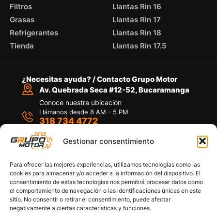
Filtros
Llantas Rin 16
Grasas
Llantas Rin 17
Refrigerantes
Llantas Rin 18
Tienda
Llantas Rin 17.5
¿Necesitas ayuda? / Contacto Grupo Motor
Av. Quebrada Seca #12-52, Bucaramanga
Conoce nuestra ubicación
Llámanos desde 8 AM - 5 PM
318 734 4772
Habla con nosotros
Por medio de WhatsApp
Gestionar consentimiento
Para ofrecer las mejores experiencias, utilizamos tecnologías como las
cookies para almacenar y/o acceder a la información del dispositivo. El
consentimiento de estas tecnologías nos permitirá procesar datos como
el comportamiento de navegación o las identificaciones únicas en este
sitio. No consentir o retirar el consentimiento, puede afectar
Políticas de privacidad
negativamente a ciertas características y funciones.
Política de devoluciones y/o reembolsos