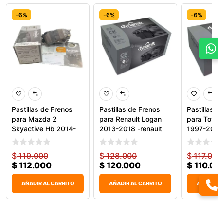
-6%
-6%
-6%
Pastillas de Frenos
Pastillas de Frenos
Pastillas
para Mazda 2
para Renault Logan
para Toyo
Skyactive Hb 2014-
2013-2018 -renault
1997-2001
2018 &
$
119.000
$
128.000
$
117.00
$
112.000
$
120.000
$
110.0
AÑADIR AL CARRITO
AÑADIR AL CARRITO
AÑADIR