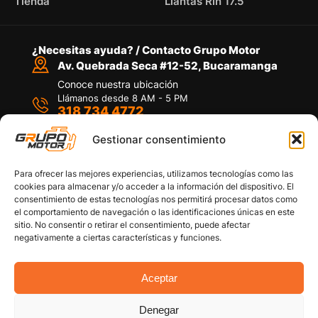
Tienda
Llantas Rin 17.5
¿Necesitas ayuda? / Contacto Grupo Motor
Av. Quebrada Seca #12-52, Bucaramanga
Conoce nuestra ubicación
Llámanos desde 8 AM - 5 PM
318 734 4772
Habla con nosotros
Por medio de WhatsApp
Gestionar consentimiento
Para ofrecer las mejores experiencias, utilizamos tecnologías como las
cookies para almacenar y/o acceder a la información del dispositivo. El
consentimiento de estas tecnologías nos permitirá procesar datos como
el comportamiento de navegación o las identificaciones únicas en este
sitio. No consentir o retirar el consentimiento, puede afectar
Políticas de privacidad
negativamente a ciertas características y funciones.
Política de devoluciones y/o reembolsos
Política de garantías
Política de calidad
Aceptar
Términos y Condiciones
Denegar
Copyright © 2026 Grupo Motor S.A.S. Todos los