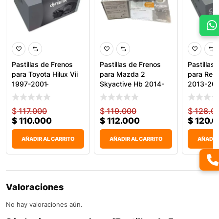
Pastillas de Frenos
Pastillas de Frenos
Pastillas
para Toyota Hilux Vii
para Mazda 2
para Rena
1997-2001 ̵
Skyactive Hb 2014-
2013-201
2018 &
$
117.000
$
119.000
$
128.0
$
110.000
$
112.000
$
120.0
AÑADIR AL CARRITO
AÑADIR AL CARRITO
AÑADIR
Valoraciones
No hay valoraciones aún.