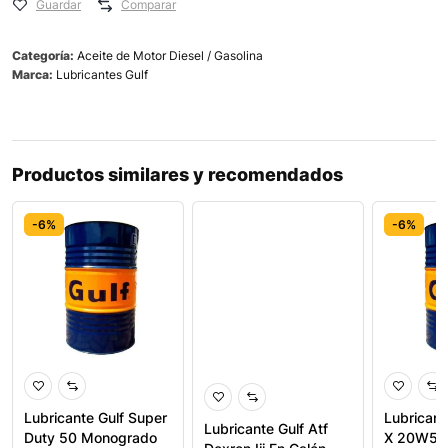
Guardar
Comparar
Categoría:
Aceite de Motor Diesel / Gasolina
Marca:
Lubricantes Gulf
Productos similares y recomendados
-6%
-6%
-6%
Lubricante Gulf Super
Lubrican
Lubricante Gulf Atf
Duty 50 Monogrado
X 20W50