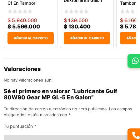
Dexron Iii En Galón
Cf En Tambor
Tambor
$
5.940.000
$
139.000
$
6.160.
$
5.566.000
$
130.400
$
5.786
AÑADIR AL CARRITO
AÑADIR AL CARRITO
AÑADIR
Valoraciones
No hay valoraciones aún.
Sé el primero en valorar “Lubricante Gulf
80W90 Gear MP GL-5 En Galon”
Tu dirección de correo electrónico no será publicada.
Los campos
obligatorios están marcados con
*
Tu puntuación
*