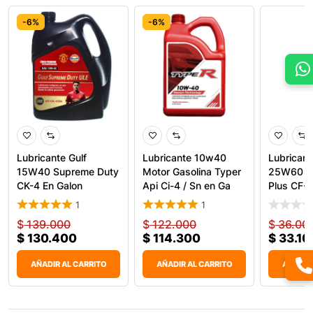
-6%
-6%
-8%
Lubricante Gulf
Lubricante 10w40
Lubricant
15W40 Supreme Duty
Motor Gasolina Typer
25W60 Su
CK-4 En Galon
Api Ci-4 / Sn en Ga
Plus CF-4
1
1
$
139.000
$
122.000
$
36.00
$
130.400
$
114.300
$
33.10
AÑADIR AL CARRITO
AÑADIR AL CARRITO
AÑADIR