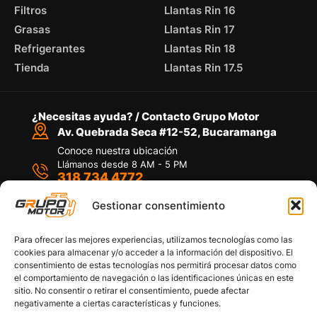
Filtros
Llantas Rin 16
Grasas
Llantas Rin 17
Refrigerantes
Llantas Rin 18
Tienda
Llantas Rin 17.5
¿Necesitas ayuda? / Contacto Grupo Motor
Av. Quebrada Seca #12-52, Bucaramanga
Conoce nuestra ubicación
Llámanos desde 8 AM - 5 PM
318 734 4772
Habla con nosotros
Por medio de WhatsApp
Gestionar consentimiento
Para ofrecer las mejores experiencias, utilizamos tecnologías como las
cookies para almacenar y/o acceder a la información del dispositivo. El
consentimiento de estas tecnologías nos permitirá procesar datos como
el comportamiento de navegación o las identificaciones únicas en este
sitio. No consentir o retirar el consentimiento, puede afectar
Políticas de privacidad
negativamente a ciertas características y funciones.
Política de devoluciones y/o reembolsos