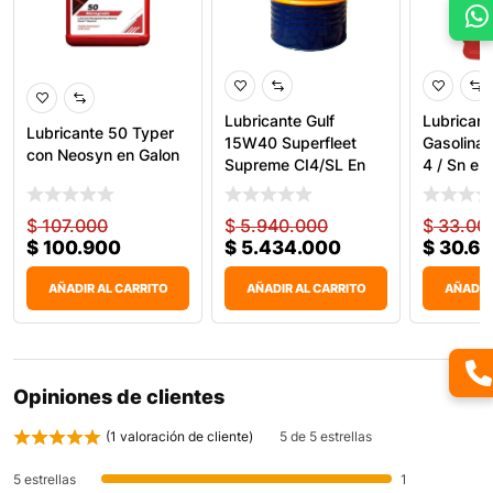
Lubricante Gulf
Lubrican
Lubricante 50 Typer
15W40 Superfleet
Gasolina 
con Neosyn en Galon
Supreme CI4/SL En
4 / Sn en
Tambor
$
107.000
$
5.940.000
$
33.00
$
100.900
$
5.434.000
$
30.6
AÑADIR AL CARRITO
AÑADIR AL CARRITO
AÑADIR
Opiniones de clientes
(
1
valoración de cliente)
5 de 5 estrellas
5 estrellas
1