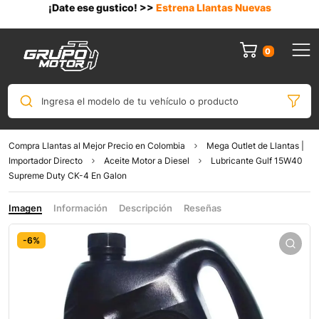
¡Date ese gustico! >>
Estrena Llantas Nuevas
0
Ingresa el modelo de tu vehículo o producto
Compra Llantas al Mejor Precio en Colombia
Mega Outlet de Llantas |
Importador Directo
Aceite Motor a Diesel
Lubricante Gulf 15W40
Supreme Duty CK-4 En Galon
Imagen
Información
Descripción
Reseñas
-6%