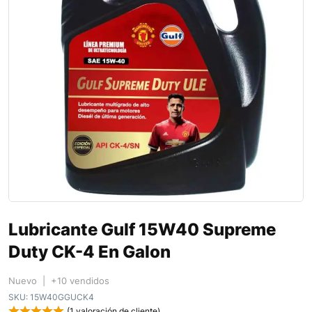
Lubricante Gulf 15W40 Supreme
Duty CK-4 En Galon
Nuevo | +10 vendidos
SKU:
15W40GGUCK4
(
1
valoración de cliente)