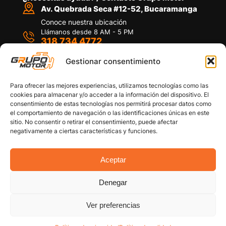
Av. Quebrada Seca #12-52, Bucaramanga
Conoce nuestra ubicación
Llámanos desde 8 AM - 5 PM
318 734 4772
Habla con nosotros
Por medio de WhatsApp
Gestionar consentimiento
Para ofrecer las mejores experiencias, utilizamos tecnologías como las
cookies para almacenar y/o acceder a la información del dispositivo. El
consentimiento de estas tecnologías nos permitirá procesar datos como
el comportamiento de navegación o las identificaciones únicas en este
sitio. No consentir o retirar el consentimiento, puede afectar
Políticas de privacidad
negativamente a ciertas características y funciones.
Política de devoluciones y/o reembolsos
Política de garantías
Política de calidad
Aceptar
Términos y Condiciones
Denegar
Copyright © 2026 Grupo Motor S.A.S. Todos los
Derechos Reservados
Ver preferencias