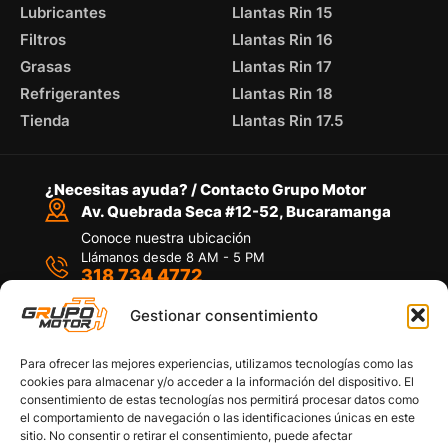
Lubricantes
Llantas Rin 15
Filtros
Llantas Rin 16
Grasas
Llantas Rin 17
Refrigerantes
Llantas Rin 18
Tienda
Llantas Rin 17.5
¿Necesitas ayuda? / Contacto Grupo Motor
Av. Quebrada Seca #12-52, Bucaramanga
Conoce nuestra ubicación
Llámanos desde 8 AM - 5 PM
318 734 4772
Habla con nosotros
Por medio de WhatsApp
Gestionar consentimiento
Para ofrecer las mejores experiencias, utilizamos tecnologías como las
cookies para almacenar y/o acceder a la información del dispositivo. El
consentimiento de estas tecnologías nos permitirá procesar datos como
el comportamiento de navegación o las identificaciones únicas en este
sitio. No consentir o retirar el consentimiento, puede afectar
Políticas de privacidad