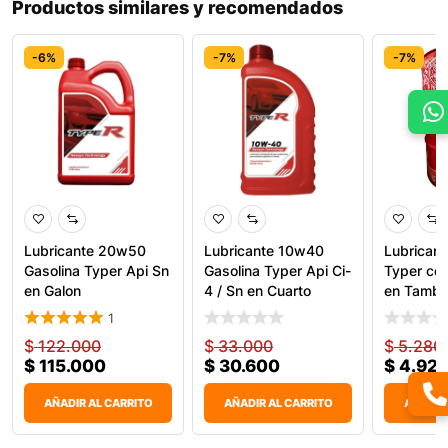
Productos similares y recomendados
-6%
-7%
-7%
Lubricante 20w50
Lubricante 10w40
Lubrican
Gasolina Typer Api Sn
Gasolina Typer Api Ci-
Typer co
en Galon
4 / Sn en Cuarto
en Tambo
1
$
122.000
$
33.000
$
5.280
$
115.000
$
30.600
$
4.928
AÑADIR AL CARRITO
AÑADIR AL CARRITO
AÑADIR