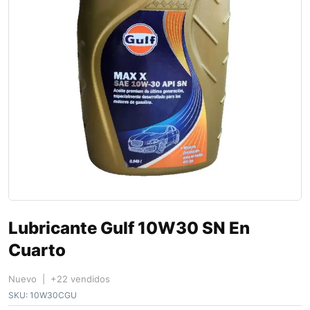
Lubricante Gulf 10W30 SN En
Cuarto
Nuevo | +22 vendidos
SKU:
10W30CGU