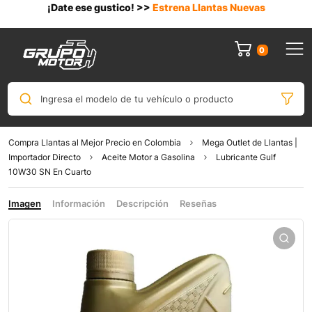
¡Date ese gustico! >>
Estrena Llantas Nuevas
0
Ingresa el modelo de tu vehículo o producto
Compra Llantas al Mejor Precio en Colombia
Mega Outlet de Llantas |
Importador Directo
Aceite Motor a Gasolina
Lubricante Gulf
10W30 SN En Cuarto
Imagen
Información
Descripción
Reseñas