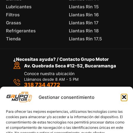
Lubricantes
Llantas Rin 15
Filtros
Llantas Rin 16
Grasas
Llantas Rin 17
Refrigerantes
Llantas Rin 18
Tienda
Llantas Rin 17.5
¿Necesitas ayuda? / Contacto Grupo Motor
Av. Quebrada Seca #12-52, Bucaramanga
Conoce nuestra ubicación
Llámanos desde 8 AM - 5 PM
318 734 4772
Habla con nosotros
Por medio de WhatsApp
Gestionar consentimiento
Para ofrecer las mejores experiencias, utilizamos tecnologías como las
cookies para almacenar y/o acceder a la información del dispositivo. El
consentimiento de estas tecnologías nos permitirá procesar datos como
el comportamiento de navegación o las identificaciones únicas en este
sitio. No consentir o retirar el consentimiento, puede afectar