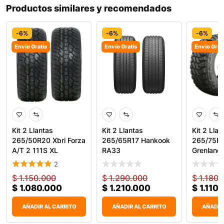
Productos similares y recomendados
-6%
-6%
-6%
Envío Gratis
Envío Gratis
Envío Grat
Kit 2 Llantas
Kit 2 Llantas
Kit 2 Llan
265/50R20 Xbri Forza
265/65R17 Hankook
265/75R
A/T 2 111S XL
RA33
Grenland
Todoterr
Predator
2
$
1.150.000
$
1.290.000
$
1.180.
$
1.080.000
$
1.210.000
$
1.110
AÑADIR AL CARRITO
AÑADIR AL CARRITO
AÑADIR