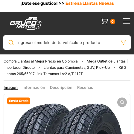
¡Date ese gustico! >>
Estrena Llantas Nuevas
0
Ingresa el modelo de tu vehículo o producto
Compra Llantas al Mejor Precio en Colombia
Mega Outlet de Llantas |
Importador Directo
Llantas para Camionetas, SUV, Pick-Up
Kit 2
Llantas 265/65R17 Ilink Terramax Lsr2 A/T 112T
Imagen
Información
Descripción
Reseñas
Envío Gratis