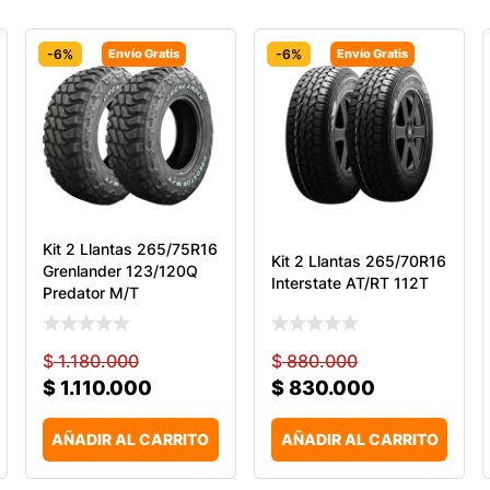
-6%
Envío Gratis
-6%
Envío Gratis
Kit 2 Llantas 265/75R16
Kit 2 Llantas 265/70R16
Grenlander 123/120Q
Interstate AT/RT 112T
Predator M/T
$
1.180.000
$
880.000
$
1.110.000
$
830.000
AÑADIR AL CARRITO
AÑADIR AL CARRITO