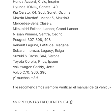
Honda Accord, Civic, Inspire
Hyundai IONIQ, Sonata, i40
Kia Cerato, K4, Soul, Sonet, Optima
Mazda Mazda6, Mazda5, Mazda3
Mercedes-Benz Clase E
Mitsubishi Eclipse, Lancer, Grand Lancer
Nissan Primera, Sentra, Cedric
Peugeot 307, 308, 408
Renault Laguna, Latitude, Megane
Subaru Impreza, Legacy, Exiga
Suzuki S-Cross, SX4, Verona
Toyota Corolla, Prius, Ipsum
Volkswagen Caddy, Jetta
Volvo C70, S60, S90
¡Y muchos más!
(Te recomendamos siempre verificar el manual de tu vehículo
—-
>> PREGUNTAS FRECUENTES (FAQ):