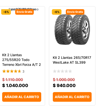
-6%
Envío Gratis
-6%
Envío Gratis
Kit 2 Llantas
Kit 2 Llantas 265/70R17
275/55R20 Todo
WestLake AT SL399
Terreno Xbri Forza A/T 2
117
3
$
1.110.000
$
1.000.000
$
1.040.000
$
940.000
AÑADIR AL CARRITO
AÑADIR AL CARRITO