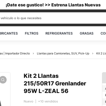
¡Date ese gustico! >> Estrena Llantas Nuevas
BRICANTES
FILTROS
REFRIGERANTES
GRASAS
CO
as | Importador Directo
Llantas para Camionetas, SUV, Pick-Up
Kit 2 
Kit 2 Llantas
215/50R17 Grenlander
95W L-ZEAL 56
Nuevo | +10 vendidos