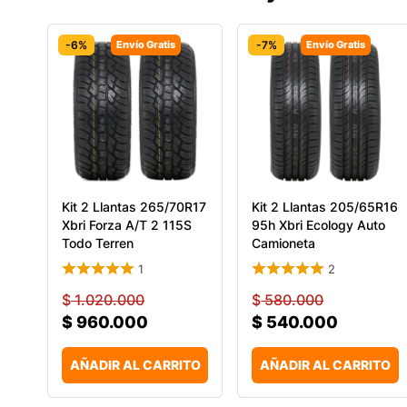
-6%
Envío Gratis
-7%
Envío Gratis
Kit 2 Llantas 265/70R17
Kit 2 Llantas 205/65R16
Xbri Forza A/T 2 115S
95h Xbri Ecology Auto
Todo Terren
Camioneta
1
2
$
1.020.000
$
580.000
$
960.000
$
540.000
AÑADIR AL CARRITO
AÑADIR AL CARRITO