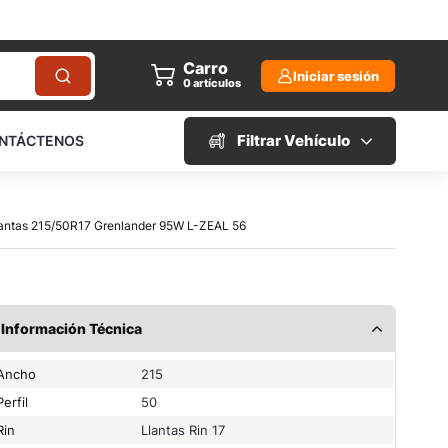
Carro
Iniciar sesión
0
artículos
Filtrar Vehículo
NTÁCTENOS
Llantas 215/50R17 Grenlander 95W L-ZEAL 56
Información Técnica
Ancho
215
Perfil
50
Rin
Llantas Rin 17