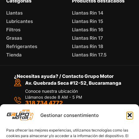
Categorías
Productos destacados
Llantas
Llantas Rin 14
Lubricantes
Llantas Rin 15
Filtros
Llantas Rin 16
Grasas
Llantas Rin 17
Refrigerantes
Llantas Rin 18
Tienda
Llantas Rin 17.5
¿Necesitas ayuda? / Contacto Grupo Motor
Av. Quebrada Seca #12-52, Bucaramanga
Conoce nuestra ubicación
Llámanos desde 8 AM - 5 PM
318 734 4772
Habla con nosotros
Por medio de WhatsApp
Gestionar consentimiento
Para ofrecer las mejores experiencias, utilizamos tecnologías como las
cookies para almacenar y/o acceder a la información del dispositivo. El