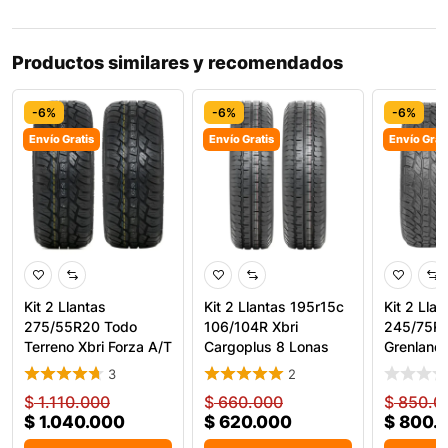
Productos similares y recomendados
-6%
-6%
-6%
Envío Gratis
Envío Gratis
Envío Grat
Kit 2 Llantas
Kit 2 Llantas 195r15c
Kit 2 Llan
275/55R20 Todo
106/104R Xbri
245/75R
Terreno Xbri Forza A/T
Cargoplus 8 Lonas
Grenland
2 117
Car
A/T Two
3
2
$
1.110.000
$
660.000
$
850.0
$
1.040.000
$
620.000
$
800.