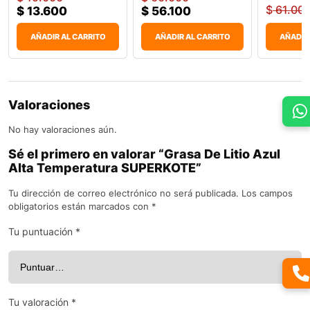
$
61.00
$
13.600
$
56.100
AÑADIR AL CARRITO
AÑADIR AL CARRITO
AÑADIR
Valoraciones
No hay valoraciones aún.
Sé el primero en valorar “Grasa De Litio Azul
Alta Temperatura SUPERKOTE”
Tu dirección de correo electrónico no será publicada.
Los campos
obligatorios están marcados con
*
Tu puntuación
*
Tu valoración
*