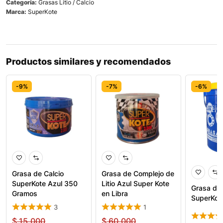
Categoría:
Grasas Litio / Calcio
Marca:
SuperKote
Productos similares y recomendados
-9%
-7%
-6%
Grasa de Calcio
Grasa de Complejo de
SuperKote Azul 350
Litio Azul Super Kote
Grasa de 
Gramos
en Libra
SuperKot
3
1
$
15.000
$
60.000