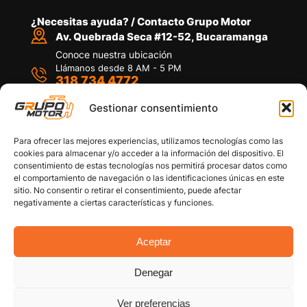
¿Necesitas ayuda? / Contacto Grupo Motor
Av. Quebrada Seca #12-52, Bucaramanga
Conoce nuestra ubicación
Llámanos desde 8 AM - 5 PM
318 734 4772
Habla con nosotros
Por medio de WhatsApp
Gestionar consentimiento
Para ofrecer las mejores experiencias, utilizamos tecnologías como las
cookies para almacenar y/o acceder a la información del dispositivo. El
consentimiento de estas tecnologías nos permitirá procesar datos como
el comportamiento de navegación o las identificaciones únicas en este
sitio. No consentir o retirar el consentimiento, puede afectar
Políticas de privacidad
negativamente a ciertas características y funciones.
Política de devoluciones y/o reembolsos
Política de garantías
Política de calidad
Aceptar
Términos y Condiciones
Denegar
Copyright © 2026 Grupo Motor S.A.S. Todos los
Derechos Reservados
Ver preferencias