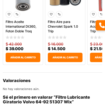
Filtro Aceite
Filtro Aire para
Filtro Air
International Dt360,
Chevrolet Spark 1.0
Accent, K
Foton Doble Troq
Trip
Trip
51820
$
42.000
$
16.000
$
23.00
$
39.000
$
14.500
$
21.50
AÑADIR AL CARRITO
AÑADIR AL CARRITO
AÑADIR
Valoraciones
No hay valoraciones aún.
Sé el primero en valorar “Filtro Lubricante
Giratorio Volvo 64-92 51307 Wix”