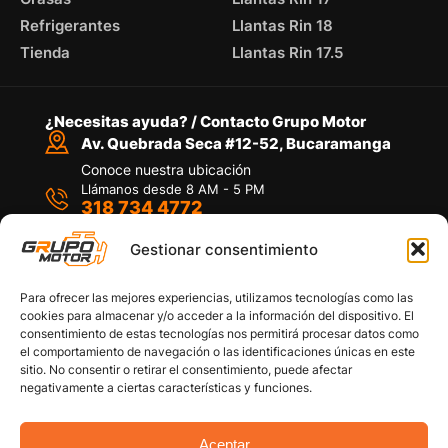
Refrigerantes
Llantas Rin 18
Tienda
Llantas Rin 17.5
¿Necesitas ayuda? / Contacto Grupo Motor
Av. Quebrada Seca #12-52, Bucaramanga
Conoce nuestra ubicación
Llámanos desde 8 AM - 5 PM
318 734 4772
Habla con nosotros
Por medio de WhatsApp
Gestionar consentimiento
Para ofrecer las mejores experiencias, utilizamos tecnologías como las
cookies para almacenar y/o acceder a la información del dispositivo. El
consentimiento de estas tecnologías nos permitirá procesar datos como
el comportamiento de navegación o las identificaciones únicas en este
sitio. No consentir o retirar el consentimiento, puede afectar
Políticas de privacidad
negativamente a ciertas características y funciones.
Política de devoluciones y/o reembolsos
Política de garantías
Política de calidad
Aceptar