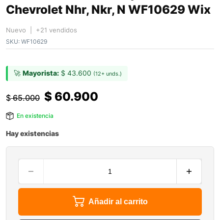
Chevrolet Nhr, Nkr, N WF10629 Wix
Nuevo | +21 vendidos
SKU:
WF10629
🚀
Mayorista:
$
43.600
(12+ unds.)
$
60.900
$
65.000
En existencia
Hay existencias
Añadir al carrito