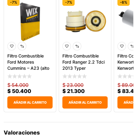
-7%
-7%
-6%
Filtro Combustible
Filtro Combustible
Filtro Co
Ford Motores
Ford Ranger 2.2 Tdci
Kenworth
Cummins – A23 (alto
2013 Typer
Kenworth
33406 W
$
54.000
$
23.000
$
89.00
$
50.400
$
21.300
$
83.4
AÑADIR AL CARRITO
AÑADIR AL CARRITO
AÑADIR
Valoraciones