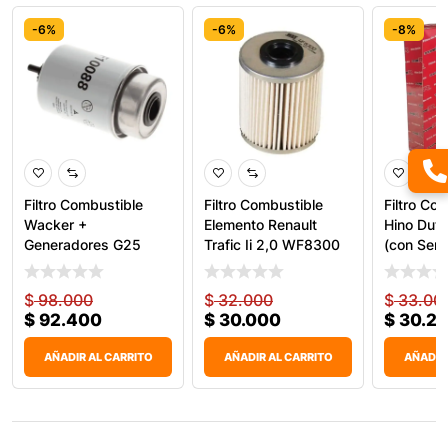
-6%
-6%
-8%
Filtro Combustible
Filtro Combustible
Filtro Co
Wacker +
Elemento Renault
Hino Dut
Generadores G25
Trafic Ii 2,0 WF8300
(con Sen
WF10088 Wix
$
98.000
$
32.000
$
33.00
$
92.400
$
30.000
$
30.2
AÑADIR AL CARRITO
AÑADIR AL CARRITO
AÑADIR