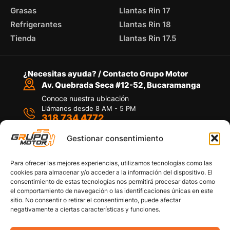
Grasas
Llantas Rin 17
Refrigerantes
Llantas Rin 18
Tienda
Llantas Rin 17.5
¿Necesitas ayuda? / Contacto Grupo Motor
Av. Quebrada Seca #12-52, Bucaramanga
Conoce nuestra ubicación
Llámanos desde 8 AM - 5 PM
318 734 4772
Habla con nosotros
Por medio de WhatsApp
Gestionar consentimiento
Para ofrecer las mejores experiencias, utilizamos tecnologías como las
cookies para almacenar y/o acceder a la información del dispositivo. El
consentimiento de estas tecnologías nos permitirá procesar datos como
el comportamiento de navegación o las identificaciones únicas en este
sitio. No consentir o retirar el consentimiento, puede afectar
Políticas de privacidad
negativamente a ciertas características y funciones.
Política de devoluciones y/o reembolsos
Política de garantías