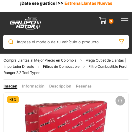
¡Date ese gustico! >>
Estrena Llantas Nuevas
0
Ingresa el modelo de tu vehículo o producto
Compra Llantas al Mejor Precio en Colombia
Mega Outlet de Llantas |
Importador Directo
Filtros de Combustible
Filtro Combustible Ford
Ranger 2.2 Tdci Typer
Imagen
Información
Descripción
Reseñas
-8%