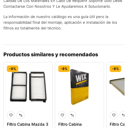
Calidad De Los Materiales En Caso De Requerir Soporte Solo Debe
Contactarse Con Nosotros Y Le Ayudaremos A Solucionarlo.
La información de nuestro catálogo es una guía útil pero la
responsabilidad final del montaje, aplicación e instalación de los
filtros es totalmente del técnico.
Productos similares y recomendados
-8%
-8%
-8%
Filtro Cabina Mazda 3
Filtro Cabina
Filtro Ca