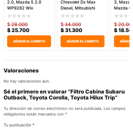
2.0, Mazda 5 2.0
Chrevolet Dx Max
3, Mazda
WP9282 Wix
Diesel, Mitsubishi
Mazda CX
WP9322
$
28.000
$
34.000
$
20.00
$
25.700
$
31.300
$
18.50
AÑADIR AL CARRITO
AÑADIR AL CARRITO
AÑADIR
Valoraciones
No hay valoraciones aún.
Sé el primero en valorar “Filtro Cabina Subaru
Outback, Toyota Corolla, Toyota Hilux Trip”
Tu dirección de correo electrónico no será publicada.
Los campos
obligatorios están marcados con
*
Tu puntuación
*