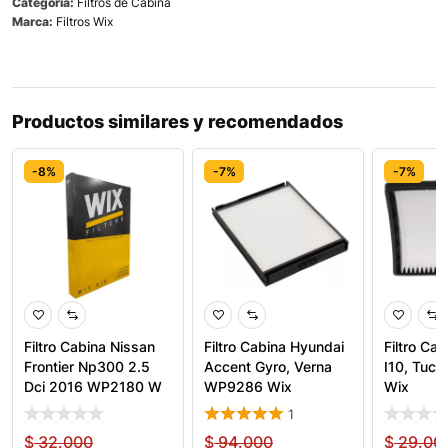
Categoría:
Filtros de Cabina
Marca:
Filtros Wix
Productos similares y recomendados
-8%
-7%
-7%
Filtro Cabina Nissan
Filtro Cabina Hyundai
Filtro Ca
Frontier Np300 2.5
Accent Gyro, Verna
I10, Tuc
Dci 2016 WP2180 W
WP9286 Wix
Wix
1
$
32.000
$
94.000
$
29.00