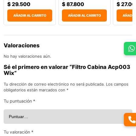
$
29.500
$
87.800
$
27.00
AÑADIR AL CARRITO
AÑADIR AL CARRITO
AÑADIR
Valoraciones
No hay valoraciones aún.
Sé el primero en valorar “Filtro Cabina Acp003
Wix”
Tu dirección de correo electrónico no será publicada.
Los campos
obligatorios están marcados con
*
Tu puntuación
*
Tu valoración
*