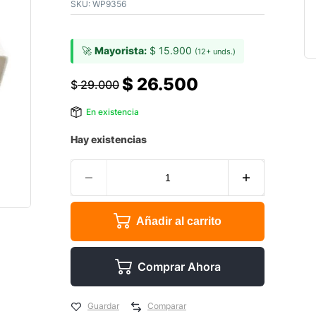
SKU:
WP9356
🚀
Mayorista:
$
15.900
(12+ unds.)
$
26.500
$
29.000
En existencia
Hay existencias
Añadir al carrito
Comprar Ahora
Guardar
Comparar