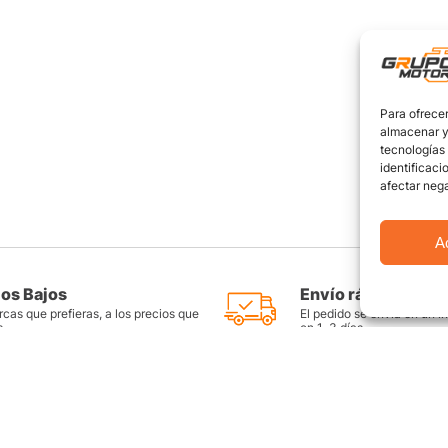
Para ofrecer
almacenar y/
tecnologías
identificaci
afectar nega
A
ios Bajos
Envío rápido y seg
cas que prefieras, a los precios que
El pedido se envía en un i
s
en 1-3 días
as
Productos destacados
FAQ