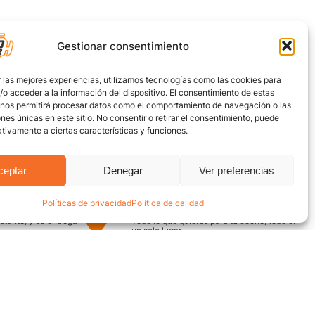
Gestionar consentimiento
 las mejores experiencias, utilizamos tecnologías como las cookies para
o acceder a la información del dispositivo. El consentimiento de estas
 nos permitirá procesar datos como el comportamiento de navegación o las
ones únicas en este sitio. No consentir o retirar el consentimiento, puede
tivamente a ciertas características y funciones.
ceptar
Denegar
Ver preferencias
Políticas de privacidad
Política de calidad
uro
Encuentra aquí
nstante, y se entrega
Todo lo que quieras para tu coche, todo en
un solo lugar
¿Necesitas ayuda? / Contacto