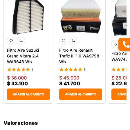
Filtro Aire Suzuki
Filtro Aire Renault
Filtro Aire
Grand Vitara 2.4
Trafic III 1.6 WA9798
WA9743 
WA9648 Wix
Wix
1
1
$
36.000
$
45.000
$
25.00
$
33.100
$
41.700
$
22.9
AÑADIR AL CARRITO
AÑADIR AL CARRITO
AÑADIR
Valoraciones