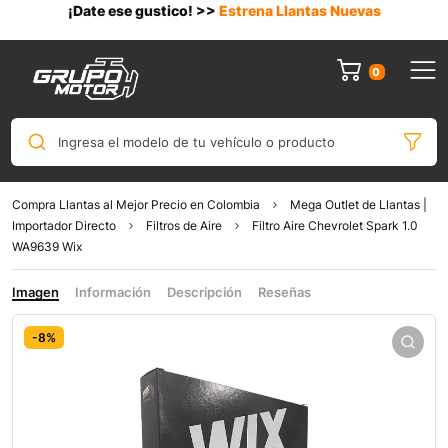
¡Date ese gustico! >>
Estrena Llantas Nuevas
0
Ingresa el modelo de tu vehículo o producto
Compra Llantas al Mejor Precio en Colombia
Mega Outlet de Llantas |
Importador Directo
Filtros de Aire
Filtro Aire Chevrolet Spark 1.0
WA9639 Wix
Imagen
Información
Descripción
Reseñas
-8%