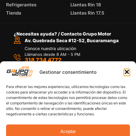
Refrigerantes
Llantas Rin 18
Tienda
Llantas Rin 17.5
¿Necesitas ayuda? / Contacto Grupo Motor
Av. Quebrada Seca #12-52, Bucaramanga
Conoce nuestra ubicación
Llámanos desde 8 AM - 5 PM
318 734 4772
Habla con nosotros
Por medio de WhatsApp
Gestionar consentimiento
Para ofrecer las mejores experiencias, utilizamos tecnologías como las
cookies para almacenar y/o acceder a la información del dispositivo. El
consentimiento de estas tecnologías nos permitirá procesar datos como
el comportamiento de navegación o las identificaciones únicas en este
sitio. No consentir o retirar el consentimiento, puede afectar
Políticas de privacidad
negativamente a ciertas características y funciones.
Política de devoluciones y/o reembolsos
Política de garantías
Política de calidad
Aceptar
Términos y Condiciones