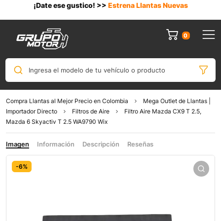
¡Date ese gustico! >>
Estrena Llantas Nuevas
0
Ingresa el modelo de tu vehículo o producto
Compra Llantas al Mejor Precio en Colombia
Mega Outlet de Llantas |
Importador Directo
Filtros de Aire
Filtro Aire Mazda CX9 T 2.5,
Mazda 6 Skyactiv T 2.5 WA9790 Wix
Imagen
Información
Descripción
Reseñas
-6%