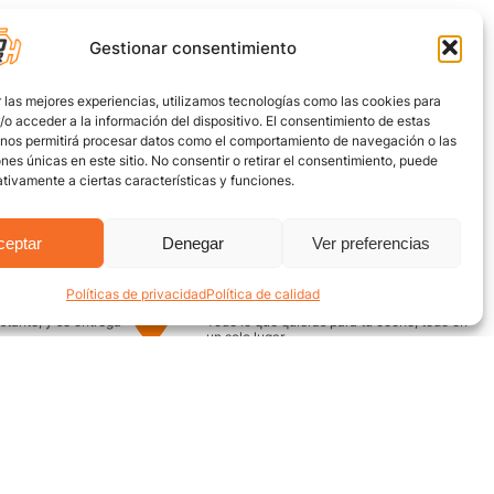
Gestionar consentimiento
 las mejores experiencias, utilizamos tecnologías como las cookies para
o acceder a la información del dispositivo. El consentimiento de estas
 nos permitirá procesar datos como el comportamiento de navegación o las
ones únicas en este sitio. No consentir o retirar el consentimiento, puede
tivamente a ciertas características y funciones.
ceptar
Denegar
Ver preferencias
Políticas de privacidad
Política de calidad
uro
Encuentra aquí
nstante, y se entrega
Todo lo que quieras para tu coche, todo en
un solo lugar
¿Necesitas ayuda? / Contacto
Grupo Motor