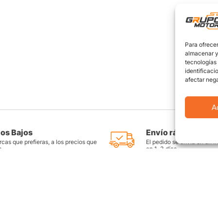
Para ofrecer
almacenar y/
tecnologías
identificaci
afectar nega
A
ios Bajos
Envío rápido y seg
cas que prefieras, a los precios que
El pedido se envía en un i
s
en 1-3 días
as
Productos destacados
FAQ