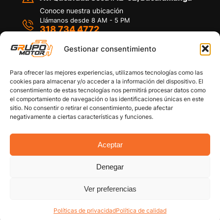
Conoce nuestra ubicación
Llámanos desde 8 AM - 5 PM
318 734 4772
Habla con nosotros
Por medio de WhatsApp
Gestionar consentimiento
Para ofrecer las mejores experiencias, utilizamos tecnologías como las
cookies para almacenar y/o acceder a la información del dispositivo. El
consentimiento de estas tecnologías nos permitirá procesar datos como
el comportamiento de navegación o las identificaciones únicas en este
sitio. No consentir o retirar el consentimiento, puede afectar
Políticas de privacidad
negativamente a ciertas características y funciones.
Política de devoluciones y/o reembolsos
Política de garantías
Política de calidad
Aceptar
Términos y Condiciones
Denegar
Copyright © 2026 Grupo Motor S.A.S. Todos los
Derechos Reservados
Ver preferencias
Políticas de privacidad
Política de calidad
Cuenta
Categorías
Filtro Carro
Buscar
Arriba