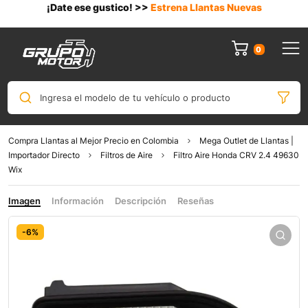
¡Date ese gustico! >>
Estrena Llantas Nuevas
0
Ingresa el modelo de tu vehículo o producto
Compra Llantas al Mejor Precio en Colombia
Mega Outlet de Llantas |
Importador Directo
Filtros de Aire
Filtro Aire Honda CRV 2.4 49630
Wix
Imagen
Información
Descripción
Reseñas
-6%