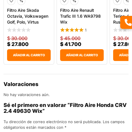
Filtro Aire Skoda
Filtro Aire Renault
Filtro Air
Octavia, Volkswagen
Trafic III 1.6 WA9798
Terios, Si
Golf, Polo, Virtus
Wix
Rush 1.5
1
$
30.000
$
45.000
$
30.00
$
27.800
$
41.700
$
27.80
AÑADIR AL CARRITO
AÑADIR AL CARRITO
AÑADIR
Valoraciones
No hay valoraciones aún.
Sé el primero en valorar “Filtro Aire Honda CRV
2.4 49630 Wix”
Tu dirección de correo electrónico no será publicada.
Los campos
obligatorios están marcados con
*