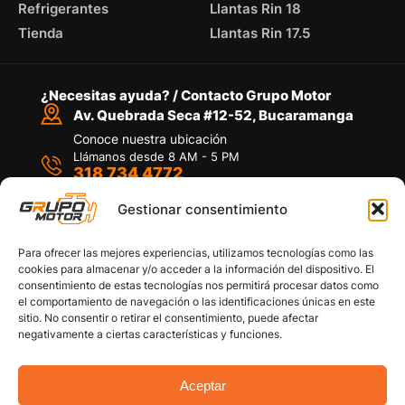
Refrigerantes
Llantas Rin 18
Tienda
Llantas Rin 17.5
¿Necesitas ayuda? / Contacto Grupo Motor
Av. Quebrada Seca #12-52, Bucaramanga
Conoce nuestra ubicación
Llámanos desde 8 AM - 5 PM
318 734 4772
Habla con nosotros
Por medio de WhatsApp
Gestionar consentimiento
Para ofrecer las mejores experiencias, utilizamos tecnologías como las
cookies para almacenar y/o acceder a la información del dispositivo. El
consentimiento de estas tecnologías nos permitirá procesar datos como
el comportamiento de navegación o las identificaciones únicas en este
sitio. No consentir o retirar el consentimiento, puede afectar
Políticas de privacidad
negativamente a ciertas características y funciones.
Política de devoluciones y/o reembolsos
Política de garantías
Política de calidad
Aceptar
Términos y Condiciones