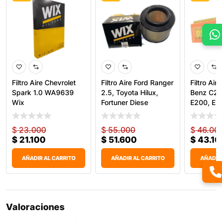
Filtro Aire Chevrolet
Filtro Aire Ford Ranger
Filtro Ai
Spark 1.0 WA9639
2.5, Toyota Hilux,
Benz C20
Wix
Fortuner Diese
E200, E
W
$
23.000
$
55.000
$
46.00
$
21.100
$
51.600
$
43.10
AÑADIR AL CARRITO
AÑADIR AL CARRITO
AÑADIR
Valoraciones