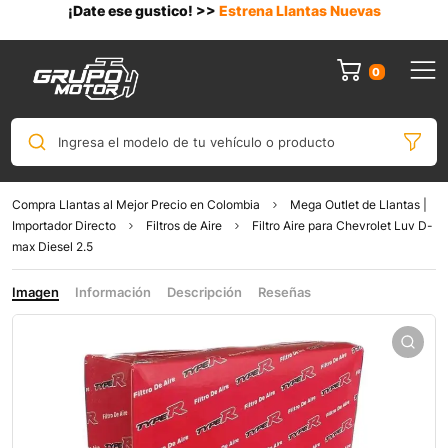
¡Date ese gustico! >>
Estrena Llantas Nuevas
0
Ingresa el modelo de tu vehículo o producto
Compra Llantas al Mejor Precio en Colombia
Mega Outlet de Llantas |
Importador Directo
Filtros de Aire
Filtro Aire para Chevrolet Luv D-
max Diesel 2.5
Imagen
Información
Descripción
Reseñas