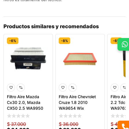
Productos similares y recomendados
-6%
-8%
-6%
Filtro Aire Mazda
Filtro Aire Chevrolet
Filtro Air
Cx30 2.0, Mazda
Cruze 1.8 2010
2.2 Tdci 
CX50 2.5 WA9950
WA9654 Wix
WA9763 
Wix
$
37.000
$
36.000
$
42.00