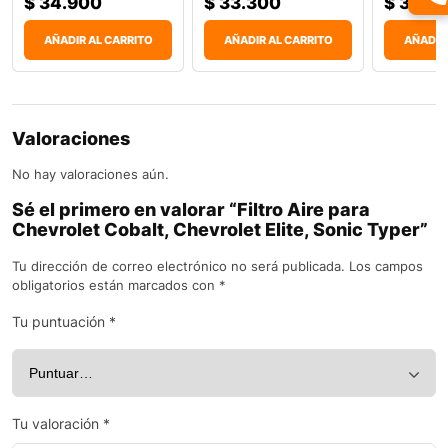
$
34.900
$
33.300
$
39.4
AÑADIR AL CARRITO
AÑADIR AL CARRITO
AÑADIR
Valoraciones
No hay valoraciones aún.
Sé el primero en valorar “Filtro Aire para
Chevrolet Cobalt, Chevrolet Elite, Sonic Typer”
Tu dirección de correo electrónico no será publicada.
Los campos
obligatorios están marcados con
*
Tu puntuación
*
Tu valoración
*