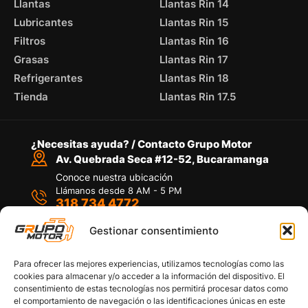
Llantas
Llantas Rin 14
Lubricantes
Llantas Rin 15
Filtros
Llantas Rin 16
Grasas
Llantas Rin 17
Refrigerantes
Llantas Rin 18
Tienda
Llantas Rin 17.5
¿Necesitas ayuda? / Contacto Grupo Motor
Av. Quebrada Seca #12-52, Bucaramanga
Conoce nuestra ubicación
Llámanos desde 8 AM - 5 PM
318 734 4772
Habla con nosotros
Por medio de WhatsApp
Gestionar consentimiento
Para ofrecer las mejores experiencias, utilizamos tecnologías como las
cookies para almacenar y/o acceder a la información del dispositivo. El
consentimiento de estas tecnologías nos permitirá procesar datos como
el comportamiento de navegación o las identificaciones únicas en este