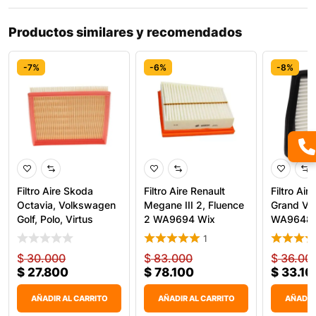
Productos similares y recomendados
-7%
-6%
-8%
Filtro Aire Skoda
Filtro Aire Renault
Filtro Air
Octavia, Volkswagen
Megane III 2, Fluence
Grand Vit
Golf, Polo, Virtus
2 WA9694 Wix
WA9648 
1
$
30.000
$
83.000
$
36.00
$
27.800
$
78.100
$
33.10
AÑADIR AL CARRITO
AÑADIR AL CARRITO
AÑADIR