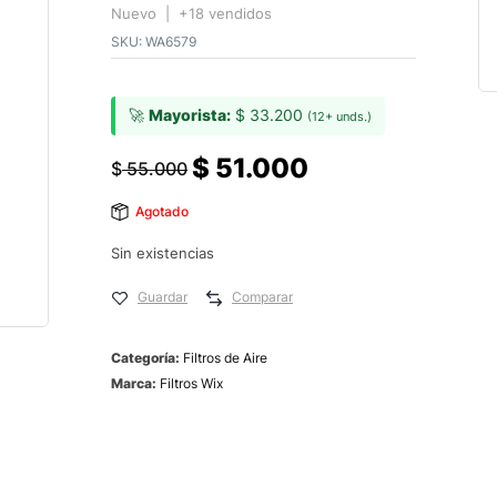
Nuevo | +18 vendidos
SKU:
WA6579
🚀
Mayorista:
$
33.200
(12+ unds.)
$
51.000
$
55.000
Agotado
Sin existencias
Guardar
Comparar
Categoría:
Filtros de Aire
Marca:
Filtros Wix