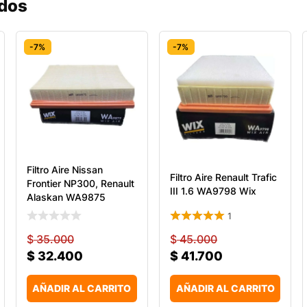
ados
-7%
-7%
Filtro Aire Nissan
Filtro Aire Renault Trafic
Frontier NP300, Renault
III 1.6 WA9798 Wix
Alaskan WA9875
1
$
35.000
$
45.000
$
32.400
$
41.700
AÑADIR AL CARRITO
AÑADIR AL CARRITO