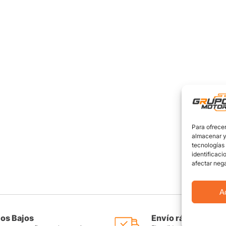
Para ofrecer
almacenar y/
tecnologías
identificaci
afectar nega
A
ios Bajos
Envío rápido y seg