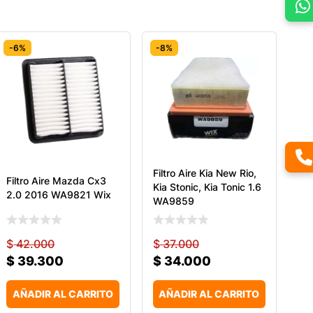
-6%
-8%
Filtro Aire Kia New Rio,
Filtro Aire Mazda Cx3
Kia Stonic, Kia Tonic 1.6
2.0 2016 WA9821 Wix
WA9859
$
42.000
$
37.000
$
39.300
$
34.000
AÑADIR AL CARRITO
AÑADIR AL CARRITO