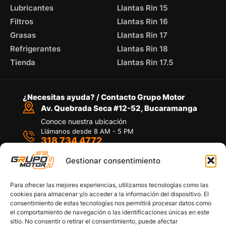
Lubricantes
Llantas Rin 15
Filtros
Llantas Rin 16
Grasas
Llantas Rin 17
Refrigerantes
Llantas Rin 18
Tienda
Llantas Rin 17.5
¿Necesitas ayuda? / Contacto Grupo Motor
Av. Quebrada Seca #12-52, Bucaramanga
Conoce nuestra ubicación
Llámanos desde 8 AM - 5 PM
318 734 4772
Habla con nosotros
Por medio de WhatsApp
Gestionar consentimiento
Para ofrecer las mejores experiencias, utilizamos tecnologías como las
cookies para almacenar y/o acceder a la información del dispositivo. El
consentimiento de estas tecnologías nos permitirá procesar datos como
el comportamiento de navegación o las identificaciones únicas en este
sitio. No consentir o retirar el consentimiento, puede afectar
Políticas de privacidad