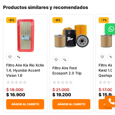
Productos similares y recomendados
-6%
-9%
-7%
Filtro Aire Kia Rio Xcite
Filtro Air
Filtro Aire Ford
1.4, Hyundai Accent
Kwid 1.0,
Ecosport 2.0 Trip
Vision 1.6
Qashqai 1
$
18.000
$
21.000
$
17.000
$
16.900
$
19.200
$
15.80
AÑADIR AL CARRITO
AÑADIR AL CARRITO
AÑADIR