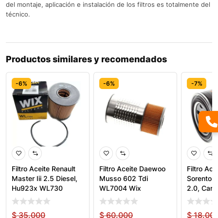
del montaje, aplicación e instalación de los filtros es totalmente del
técnico.
Productos similares y recomendados
-6%
-6%
-7%
Filtro Aceite Renault
Filtro Aceite Daewoo
Filtro Ace
Master Iii 2.5 Diesel,
Musso 602 Tdi
Sorento 3
Hu923x WL730
WL7004 Wix
2.0, Car
$
35.000
$
60.000
$
18.00