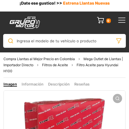
¡Date ese gustico! >>
Estrena Llantas Nuevas
0
Ingresa el modelo de tu vehículo o producto
Compra Llantas al Mejor Precio en Colombia
Mega Outlet de Llantas |
Importador Directo
Filtros de Aceite
Filtro Aceite para Hyundai
H100
Imagen
Información
Descripción
Reseñas