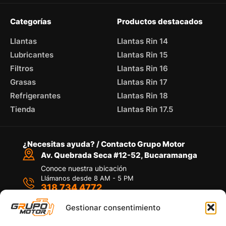
Categorías
Productos destacados
Llantas
Llantas Rin 14
Lubricantes
Llantas Rin 15
Filtros
Llantas Rin 16
Grasas
Llantas Rin 17
Refrigerantes
Llantas Rin 18
Tienda
Llantas Rin 17.5
¿Necesitas ayuda? / Contacto Grupo Motor
Av. Quebrada Seca #12-52, Bucaramanga
Conoce nuestra ubicación
Llámanos desde 8 AM - 5 PM
318 734 4772
Habla con nosotros
Por medio de WhatsApp
Gestionar consentimiento