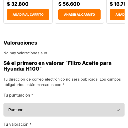
$
32.800
$
56.600
$
16.70
AÑADIR AL CARRITO
AÑADIR AL CARRITO
AÑADIR
Valoraciones
No hay valoraciones aún.
Sé el primero en valorar “Filtro Aceite para
Hyundai H100”
Tu dirección de correo electrónico no será publicada.
Los campos
obligatorios están marcados con
*
Tu puntuación
*
Tu valoración
*